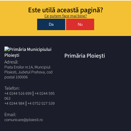
Este utilă această pagină?
Ce putem face mai bine?
Da
Nu
Primăria Ploiești
Adresă:
Piata Eroilor nr.1A, Muncipiul
Ploiesti, Judetul Prahova, cod
postal 100006
Telefon:
|
+4 0244 516 699
+4 0244 595
063
|
+4 0244 984
+4 0752 027 539
Email:
comunicare@ploiesti.ro