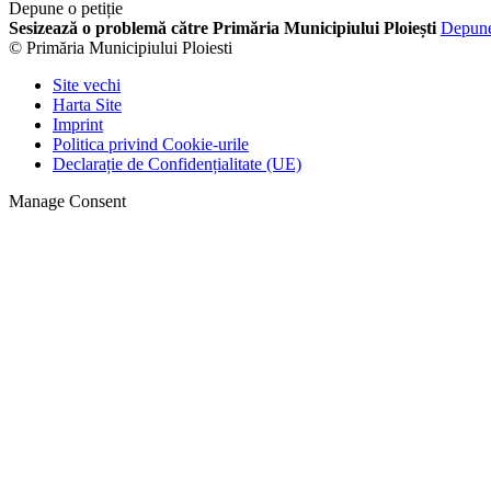
Depune o petiție
Sesizează o problemă către Primăria Municipiului Ploiești
Depun
© Primăria Municipiului Ploiesti
Site vechi
Harta Site
Imprint
Politica privind Cookie-urile
Declarație de Confidențialitate (UE)
Manage Consent