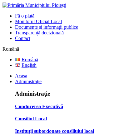
Fă o plată
Monitorul Oficial Local
Documente și informații publice
Transparență decizională
Contact
Română
Română
English
Acasa
Administrație
Administrație
Conducerea Executivă
Consiliul Local
Instituții subordonate consiliului local