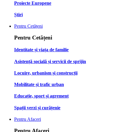
Proiecte Europene
Știri
Pentru Cetățeni
Pentru Cetățeni
Identitate și viața de familie
Asistență socială și servicii de sprijin
Locuire, urbanism și construcții
Mobilitate și trafic urban
Educație, sport și agrement
Spații verzi și curățenie
Pentru Afaceri
Pentru Afaceri