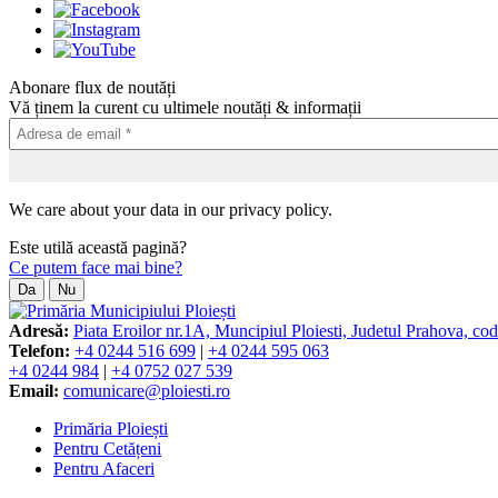
Abonare flux de noutăți
Vă ținem la curent cu ultimele noutăți & informații
We care about your data in our privacy policy.
Este utilă această pagină?
Ce putem face mai bine?
Da
Nu
Adresă:
Piata Eroilor nr.1A, Muncipiul Ploiesti, Judetul Prahova, co
Telefon:
+4 0244 516 699
|
+4 0244 595 063
+4 0244 984
|
+4 0752 027 539
Email:
comunicare@ploiesti.ro
Primăria Ploiești
Pentru Cetățeni
Pentru Afaceri