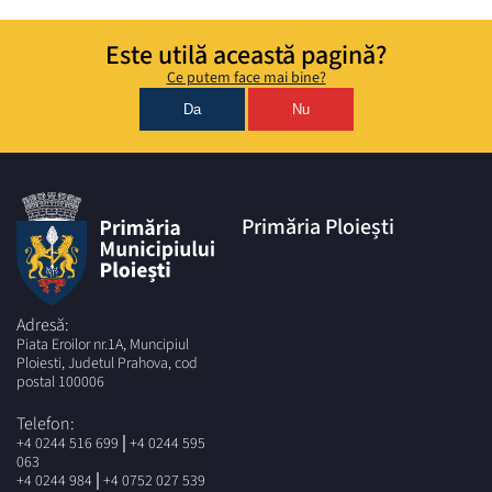
Este utilă această pagină?
Ce putem face mai bine?
Da
Nu
Primăria Ploiești
Adresă:
Piata Eroilor nr.1A, Muncipiul
Ploiesti, Judetul Prahova, cod
postal 100006
Telefon:
|
+4 0244 516 699
+4 0244 595
063
|
+4 0244 984
+4 0752 027 539