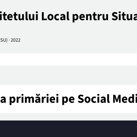
tetului Local pentru Situa
LSU)
·
2022
tea primăriei pe Social Med