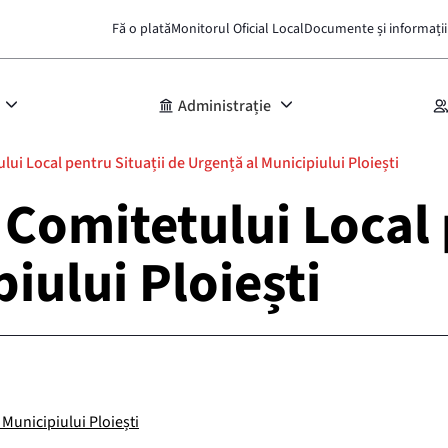
Fă o plată
Monitorul Oficial Local
Documente și informații
Administrație
lui Local pentru Situații de Urgență al Municipiului Ploiești
 Comitetului Local 
iului Ploiești
 Municipiului Ploiești