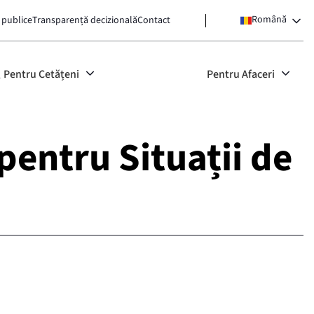
Română
 publice
Transparență decizională
Contact
Pentru Cetățeni
Pentru Afaceri
pentru Situații de