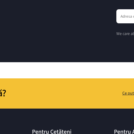
We care ab
ă?
Ce put
Pentru Cetățeni
Pentru 