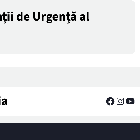
ții de Urgență al
ia