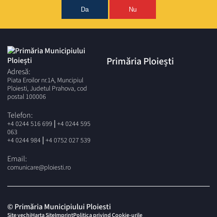
Da
Nu
Primăria Ploiești
Adresă:
Piata Eroilor nr.1A, Muncipiul
Ploiesti, Judetul Prahova, cod
postal 100006
Telefon:
|
+4 0244 516 699
+4 0244 595
063
|
+4 0244 984
+4 0752 027 539
Email:
comunicare@ploiesti.ro
© Primăria Municipiului Ploiesti
Site vechi
Harta Site
Imprint
Politica privind Cookie-urile