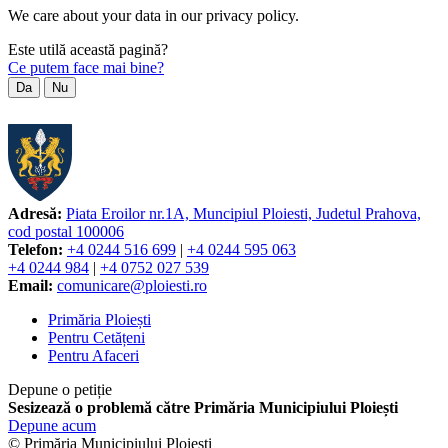
We care about your data in our privacy policy.
Este utilă această pagină?
Ce putem face mai bine?
Da
Nu
Adresă:
Piata Eroilor nr.1A, Muncipiul Ploiesti, Judetul Prahova,
cod postal 100006
Telefon:
+4 0244 516 699
|
+4 0244 595 063
+4 0244 984
|
+4 0752 027 539
Email:
comunicare@ploiesti.ro
Primăria Ploiești
Pentru Cetățeni
Pentru Afaceri
Depune o petiție
Sesizează o problemă către Primăria Municipiului Ploiești
Depune acum
© Primăria Municipiului Ploiesti