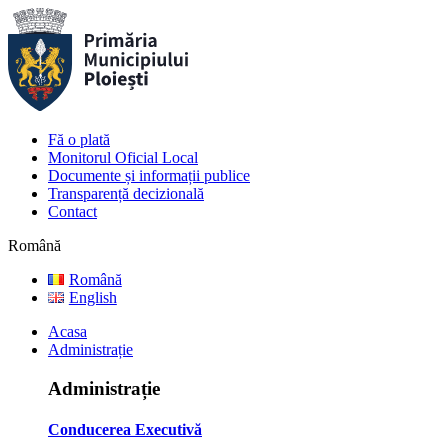
Fă o plată
Monitorul Oficial Local
Documente și informații publice
Transparență decizională
Contact
Română
Română
English
Acasa
Administrație
Administrație
Conducerea Executivă