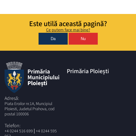
Este utilă această pagină?
Ce putem face mai bine?
Da
Nu
Primăria Ploiești
Adresă:
Piata Eroilor nr.1A, Muncipiul
Ploiesti, Judetul Prahova, cod
postal 100006
Telefon:
|
+4 0244 516 699
+4 0244 595