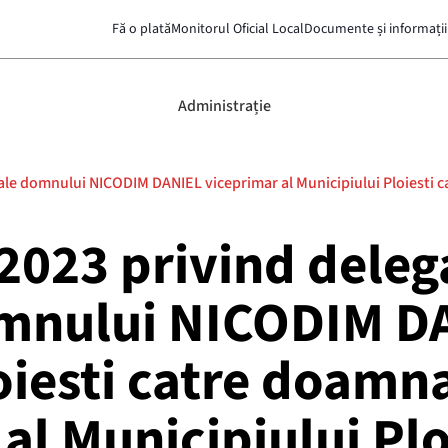
Fă o plată
Monitorul Oficial Local
Documente și informații
Administrație
u ale domnului NICODIM DANIEL viceprimar al Municipiului Ploiesti
023 privind delega
domnului NICODIM D
loiesti catre doam
al Municipiului Pl