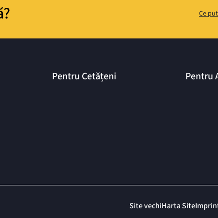
ă?
Ce put
Pentru Cetățeni
Pentru 
Site vechi
Harta Site
Imprin