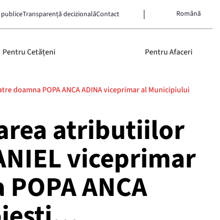
Română
 publice
Transparență decizională
Contact
Pentru Cetățeni
Pentru Afaceri
 catre doamna POPA ANCA ADINA viceprimar al Municipiului
rea atributiilor
ANIEL viceprimar
na POPA ANCA
oiesti…