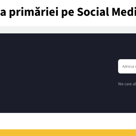
tea primăriei pe Social Med
We care ab