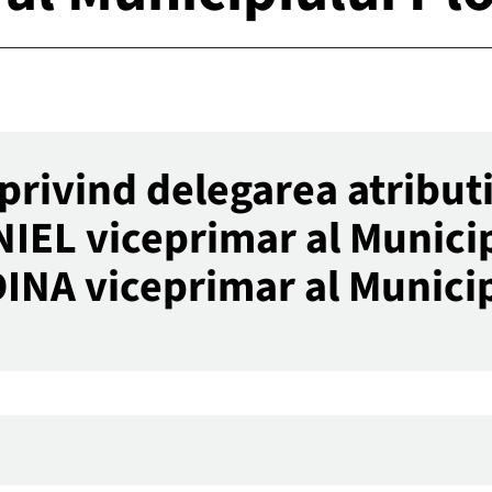
rivind delegarea atributii
L viceprimar al Municipi
A viceprimar al Municip