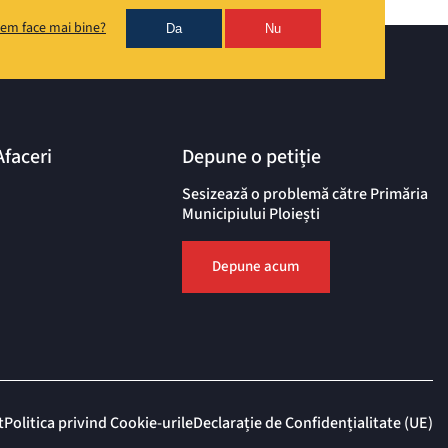
em face mai bine?
Da
Nu
Afaceri
Depune o petiție
Sesizează o problemă către Primăria
Municipiului Ploiești
Depune acum
t
Politica privind Cookie-urile
Declarație de Confidențialitate (UE)