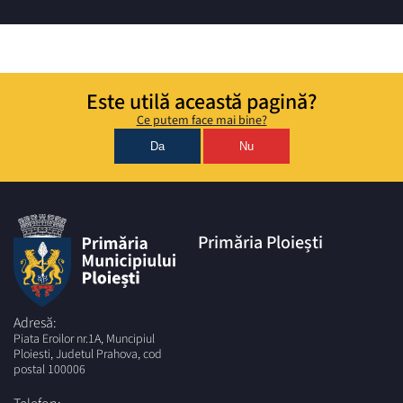
Este utilă această pagină?
Ce putem face mai bine?
Da
Nu
Primăria Ploiești
Adresă:
Piata Eroilor nr.1A, Muncipiul
Ploiesti, Judetul Prahova, cod
postal 100006