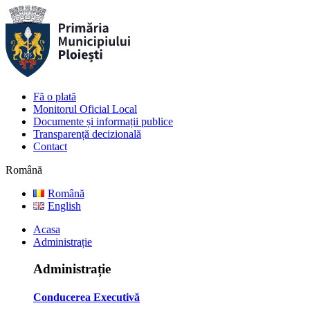
Fă o plată
Monitorul Oficial Local
Documente și informații publice
Transparență decizională
Contact
Română
Română
English
Acasa
Administrație
Administrație
Conducerea Executivă