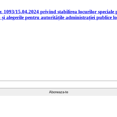
1093/15.04.2024 privind stabilirea locurilor speciale p
alegerile pentru autoritățile administrației publice l