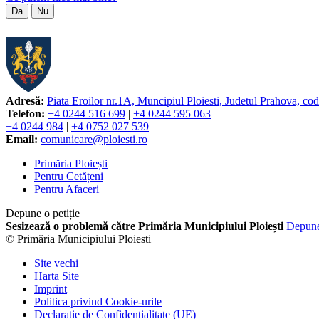
Da
Nu
Adresă:
Piata Eroilor nr.1A, Muncipiul Ploiesti, Judetul Prahova, co
Telefon:
+4 0244 516 699
|
+4 0244 595 063
+4 0244 984
|
+4 0752 027 539
Email:
comunicare@ploiesti.ro
Primăria Ploiești
Pentru Cetățeni
Pentru Afaceri
Depune o petiție
Sesizează o problemă către Primăria Municipiului Ploiești
Depun
© Primăria Municipiului Ploiesti
Site vechi
Harta Site
Imprint
Politica privind Cookie-urile
Declarație de Confidențialitate (UE)