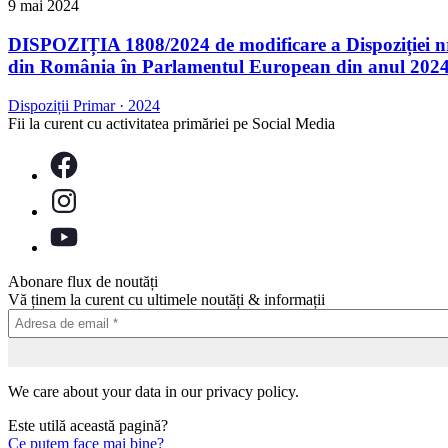
9 mai 2024
DISPOZIȚIA 1808/2024 de modificare a Dispoziției nr. 
din România în Parlamentul European din anul 2024 și 
Dispoziții Primar
·
2024
Fii la curent cu activitatea primăriei pe Social Media
Abonare flux de noutăți
Vă ținem la curent cu ultimele noutăți & informații
We care about your data in our privacy policy.
Este utilă această pagină?
Ce putem face mai bine?