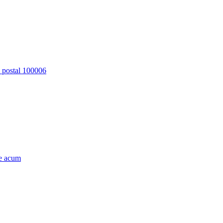
d postal 100006
e acum