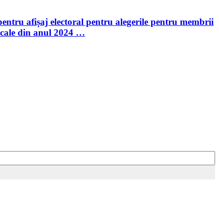
entru afișaj electoral pentru alegerile pentru membrii
ocale din anul 2024 …