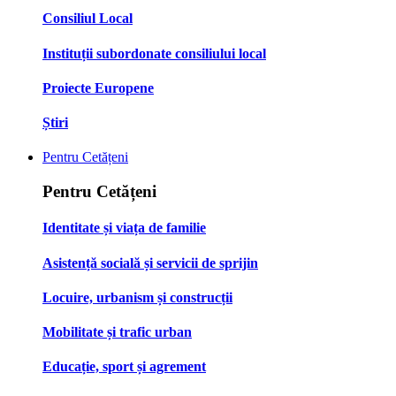
Consiliul Local
Instituții subordonate consiliului local
Proiecte Europene
Știri
Pentru Cetățeni
Pentru Cetățeni
Identitate și viața de familie
Asistență socială și servicii de sprijin
Locuire, urbanism și construcții
Mobilitate și trafic urban
Educație, sport și agrement