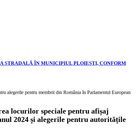
A STRADALĂ ÎN MUNICIPIUL PLOIEȘTI, CONFORM
entru alegerile pentru membrii din România în Parlamentul European
a locurilor speciale pentru afișaj
l 2024 și alegerile pentru autoritățile