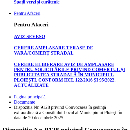
Spații verzi și curățenie
Pentru Afaceri
Pentru Afaceri
AVIZ SEVESO
CERERE AMPLASARE TERASE DE
VARĂ/COMERȚ STRADAL
CERERE ELIBERARE AVIZ DE AMPLASARE
PENTRU SOLICITĂRILE PRIVIND COMERȚUL ȘI
PUBLICITATEA STRADALĂ ÎN MUNICIPIUL
PLOIEȘTI, CONFORM HCL 122/2016 ȘI 95/2022,
ACTUALIZATE
Pagina principală
Documente
Dispoziția Nr. 9128 privind Convocarea în şedinţă
extraordinară a Consiliului Local al Municipiului Ploieşti în
data de 29 decembrie 2025
Dispoziția Nr. 9128 privind Convocarea în