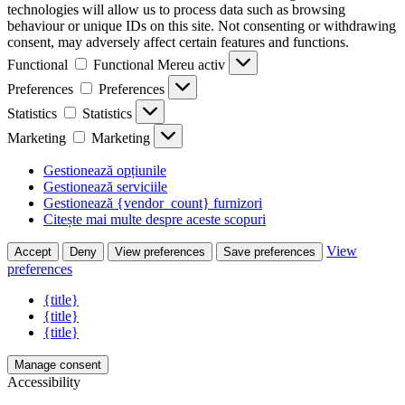
technologies will allow us to process data such as browsing
behaviour or unique IDs on this site. Not consenting or withdrawing
consent, may adversely affect certain features and functions.
Functional
Functional
Mereu activ
Preferences
Preferences
Statistics
Statistics
Marketing
Marketing
Gestionează opțiunile
Gestionează serviciile
Gestionează {vendor_count} furnizori
Citește mai multe despre aceste scopuri
View
Accept
Deny
View preferences
Save preferences
preferences
{title}
{title}
{title}
Manage consent
Accessibility