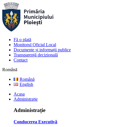
Fă o plată
Monitorul Oficial Local
Documente și informații publice
Transparență decizională
Contact
Română
Română
English
Acasa
Administrație
Administrație
Conducerea Executivă