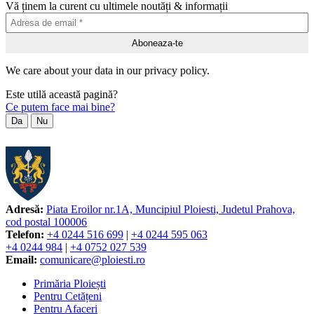
Vă ținem la curent cu ultimele noutăți & informații
We care about your data in our privacy policy.
Este utilă această pagină?
Ce putem face mai bine?
Da
Nu
Adresă:
Piata Eroilor nr.1A, Muncipiul Ploiesti, Judetul Prahova,
cod postal 100006
Telefon:
+4 0244 516 699
|
+4 0244 595 063
+4 0244 984
|
+4 0752 027 539
Email:
comunicare@ploiesti.ro
Primăria Ploiești
Pentru Cetățeni
Pentru Afaceri