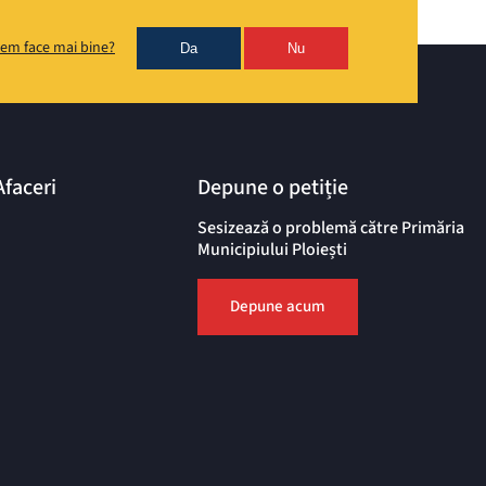
em face mai bine?
Da
Nu
Afaceri
Depune o petiție
Sesizează o problemă către Primăria
Municipiului Ploiești
Depune acum