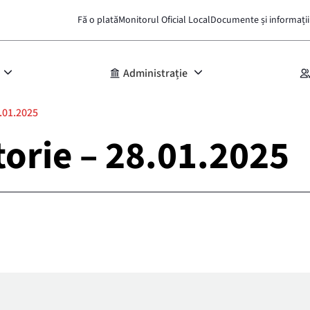
Fă o plată
Monitorul Oficial Local
Documente și informații
Administrație
8.01.2025
torie – 28.01.2025