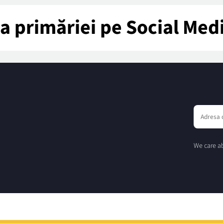
tea primăriei pe Social Med
We care ab