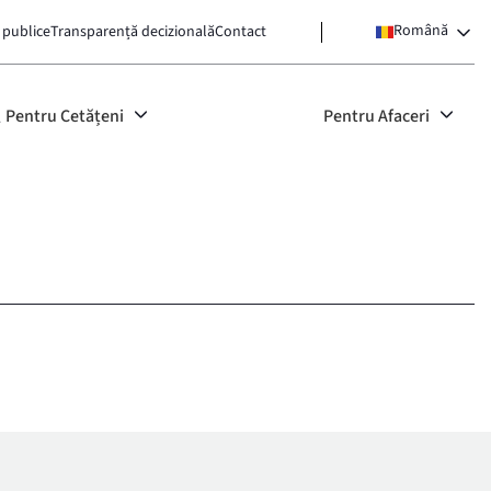
Română
 publice
Transparență decizională
Contact
Pentru Cetățeni
Pentru Afaceri