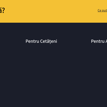
ă?
Ce put
Pentru Cetățeni
Pentru 