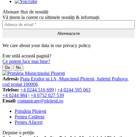
Abonare flux de noutăți
Vă ținem la curent cu ultimele noutăți & informații
We care about your data in our privacy policy.
Este utilă această pagină?
Ce putem face mai bine?
Da
Nu
Adresă:
Piata Eroilor nr.1A, Muncipiul Ploiesti, Judetul Prahova,
cod postal 100006
Telefon:
+4 0244 516 699
|
+4 0244 595 063
+4 0244 984
|
+4 0752 027 539
Email:
comunicare@ploiesti.ro
Primăria Ploiești
Pentru Cetățeni
Pentru Afaceri
Depune o petiție