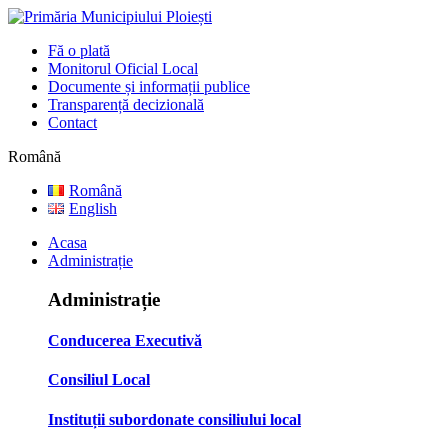
Fă o plată
Monitorul Oficial Local
Documente și informații publice
Transparență decizională
Contact
Română
Română
English
Acasa
Administrație
Administrație
Conducerea Executivă
Consiliul Local
Instituții subordonate consiliului local