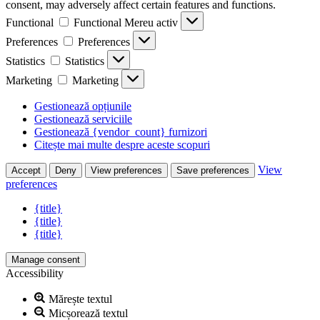
consent, may adversely affect certain features and functions.
Functional
Functional
Mereu activ
Preferences
Preferences
Statistics
Statistics
Marketing
Marketing
Gestionează opțiunile
Gestionează serviciile
Gestionează {vendor_count} furnizori
Citește mai multe despre aceste scopuri
View
Accept
Deny
View preferences
Save preferences
preferences
{title}
{title}
{title}
Manage consent
Accessibility
Mărește textul
Micșorează textul