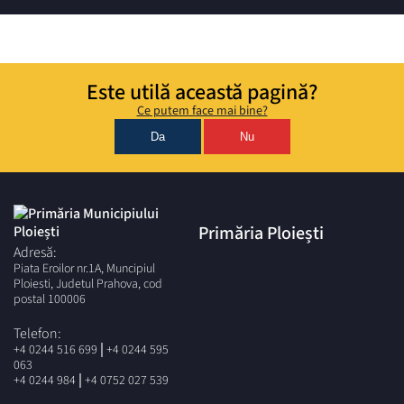
Este utilă această pagină?
Ce putem face mai bine?
Da
Nu
Primăria Ploiești
Adresă:
Piata Eroilor nr.1A, Muncipiul
Ploiesti, Judetul Prahova, cod
postal 100006
Telefon:
|
+4 0244 516 699
+4 0244 595
063
|
+4 0244 984
+4 0752 027 539