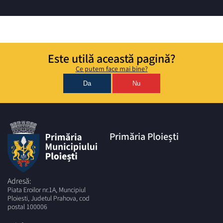
Este utilă această pagină?
Ce putem face mai bine?
Da
Nu
Primăria Ploiești
Adresă:
Piata Eroilor nr.1A, Muncipiul
Ploiesti, Judetul Prahova, cod
postal 100006