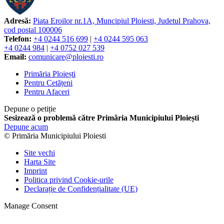
Adresă:
Piata Eroilor nr.1A, Muncipiul Ploiesti, Judetul Prahova,
cod postal 100006
Telefon:
+4 0244 516 699
|
+4 0244 595 063
+4 0244 984
|
+4 0752 027 539
Email:
comunicare@ploiesti.ro
Primăria Ploiești
Pentru Cetățeni
Pentru Afaceri
Depune o petiție
Sesizează o problemă către Primăria Municipiului Ploiești
Depune acum
© Primăria Municipiului Ploiesti
Site vechi
Harta Site
Imprint
Politica privind Cookie-urile
Declarație de Confidențialitate (UE)
Manage Consent