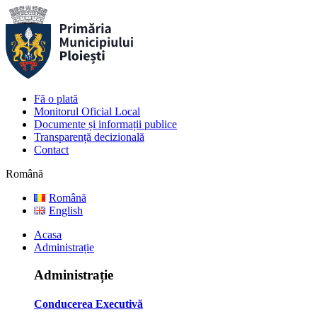
Fă o plată
Monitorul Oficial Local
Documente și informații publice
Transparență decizională
Contact
Română
Română
English
Acasa
Administrație
Administrație
Conducerea Executivă