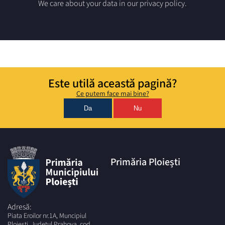
We care about your data in our privacy policy.
Este utilă această pagină?
Ce putem face mai bine?
Da
Nu
Primăria Ploiești
Adresă:
Piata Eroilor nr.1A, Muncipiul
Ploiesti, Judetul Prahova, cod