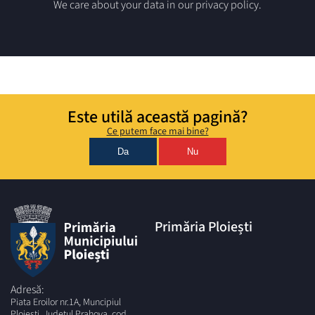
We care about your data in our privacy policy.
Este utilă această pagină?
Ce putem face mai bine?
Da
Nu
Primăria Ploiești
Adresă:
Piata Eroilor nr.1A, Muncipiul
Ploiesti, Judetul Prahova, cod