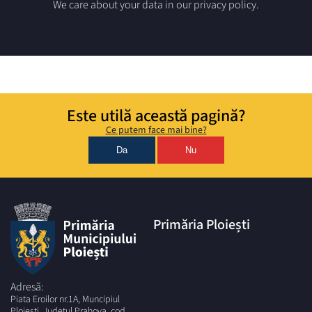
We care about your data in our privacy policy.
Este utilă această pagină?
Ce putem face mai bine?
Da
Nu
Primăria Ploiești
Adresă:
Piata Eroilor nr.1A, Muncipiul
Ploiesti, Judetul Prahova, cod