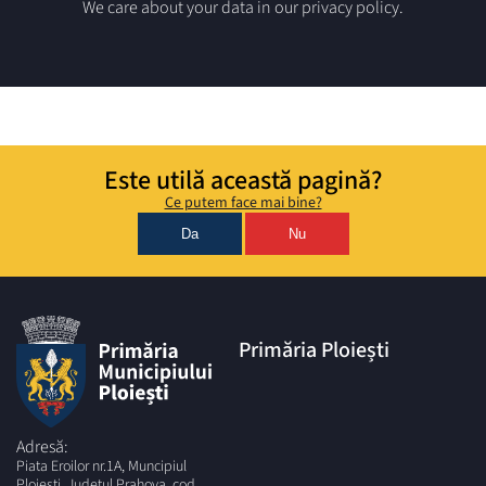
We care about your data in our privacy policy.
Este utilă această pagină?
Ce putem face mai bine?
Da
Nu
Primăria Ploiești
Adresă:
Piata Eroilor nr.1A, Muncipiul
Ploiesti, Judetul Prahova, cod