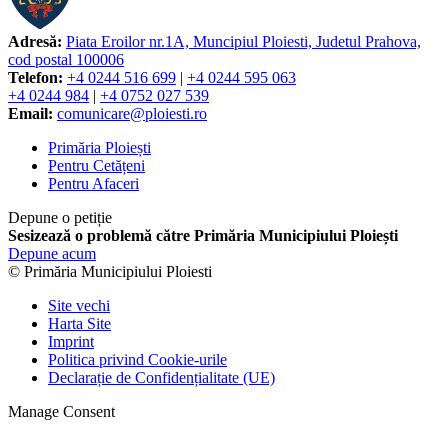
Adresă:
Piata Eroilor nr.1A, Muncipiul Ploiesti, Judetul Prahova,
cod postal 100006
Telefon:
+4 0244 516 699
|
+4 0244 595 063
+4 0244 984
|
+4 0752 027 539
Email:
comunicare@ploiesti.ro
Primăria Ploiești
Pentru Cetățeni
Pentru Afaceri
Depune o petiție
Sesizează o problemă către Primăria Municipiului Ploiești
Depune acum
© Primăria Municipiului Ploiesti
Site vechi
Harta Site
Imprint
Politica privind Cookie-urile
Declarație de Confidențialitate (UE)
Manage Consent