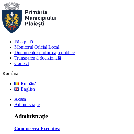
Fă o plată
Monitorul Oficial Local
Documente și informații publice
Transparență decizională
Contact
Română
Română
English
Acasa
Administrație
Administrație
Conducerea Executivă