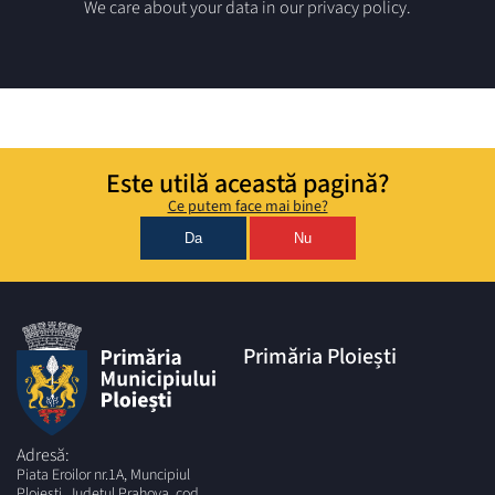
We care about your data in our privacy policy.
Este utilă această pagină?
Ce putem face mai bine?
Da
Nu
Primăria Ploiești
Adresă:
Piata Eroilor nr.1A, Muncipiul
Ploiesti, Judetul Prahova, cod