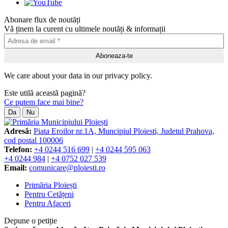
Abonare flux de noutăți
Vă ținem la curent cu ultimele noutăți & informații
We care about your data in our privacy policy.
Este utilă această pagină?
Ce putem face mai bine?
Da
Nu
Adresă:
Piata Eroilor nr.1A, Muncipiul Ploiesti, Judetul Prahova,
cod postal 100006
Telefon:
+4 0244 516 699
|
+4 0244 595 063
+4 0244 984
|
+4 0752 027 539
Email:
comunicare@ploiesti.ro
Primăria Ploiești
Pentru Cetățeni
Pentru Afaceri
Depune o petiție