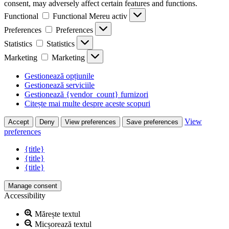
consent, may adversely affect certain features and functions.
Functional
Functional
Mereu activ
Preferences
Preferences
Statistics
Statistics
Marketing
Marketing
Gestionează opțiunile
Gestionează serviciile
Gestionează {vendor_count} furnizori
Citește mai multe despre aceste scopuri
View
Accept
Deny
View preferences
Save preferences
preferences
{title}
{title}
{title}
Manage consent
Accessibility
Mărește textul
Micșorează textul