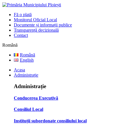
Fă o plată
Monitorul Oficial Local
Documente și informații publice
Transparență decizională
Contact
Română
Română
English
Acasa
Administrație
Administrație
Conducerea Executivă
Consiliul Local
Instituții subordonate consiliului local