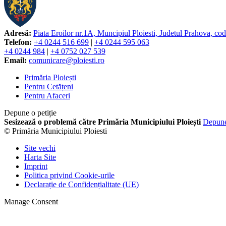
Adresă:
Piata Eroilor nr.1A, Muncipiul Ploiesti, Judetul Prahova, co
Telefon:
+4 0244 516 699
|
+4 0244 595 063
+4 0244 984
|
+4 0752 027 539
Email:
comunicare@ploiesti.ro
Primăria Ploiești
Pentru Cetățeni
Pentru Afaceri
Depune o petiție
Sesizează o problemă către Primăria Municipiului Ploiești
Depun
© Primăria Municipiului Ploiesti
Site vechi
Harta Site
Imprint
Politica privind Cookie-urile
Declarație de Confidențialitate (UE)
Manage Consent