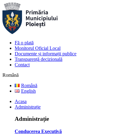
Fă o plată
Monitorul Oficial Local
Documente și informații publice
Transparență decizională
Contact
Română
Română
English
Acasa
Administrație
Administrație
Conducerea Executivă