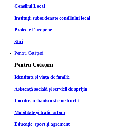
Consiliul Local
Instituții subordonate consiliului local
Proiecte Europene
Știri
Pentru Cetățeni
Pentru Cetățeni
Identitate și viața de familie
Asistență socială și servicii de sprijin
Locuire, urbanism și construcții
Mobilitate și trafic urban
Educație, sport și agrement