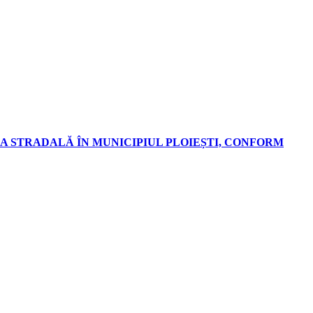
A STRADALĂ ÎN MUNICIPIUL PLOIEȘTI, CONFORM