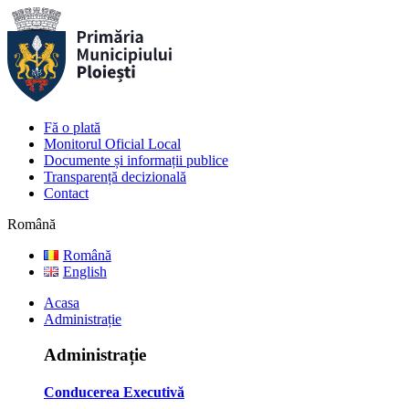
Fă o plată
Monitorul Oficial Local
Documente și informații publice
Transparență decizională
Contact
Română
Română
English
Acasa
Administrație
Administrație
Conducerea Executivă