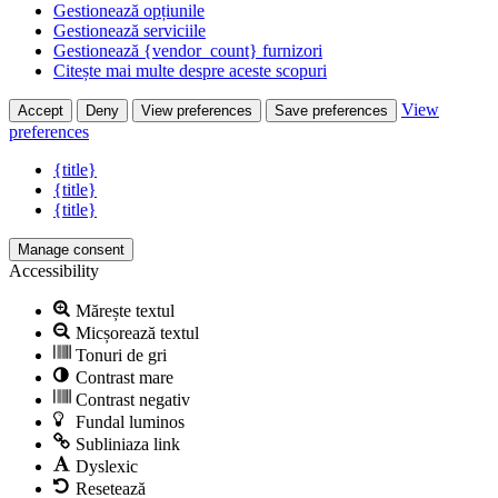
Gestionează opțiunile
Gestionează serviciile
Gestionează {vendor_count} furnizori
Citește mai multe despre aceste scopuri
View
Accept
Deny
View preferences
Save preferences
preferences
{title}
{title}
{title}
Manage consent
Accessibility
Mărește textul
Micșorează textul
Tonuri de gri
Contrast mare
Contrast negativ
Fundal luminos
Subliniaza link
Dyslexic
Resetează