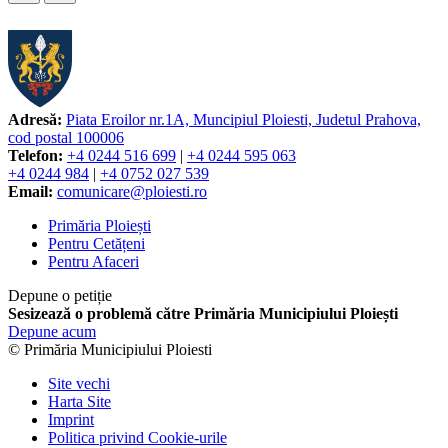
Adresă:
Piata Eroilor nr.1A, Muncipiul Ploiesti, Judetul Prahova,
cod postal 100006
Telefon:
+4 0244 516 699
|
+4 0244 595 063
+4 0244 984
|
+4 0752 027 539
Email:
comunicare@ploiesti.ro
Primăria Ploiești
Pentru Cetățeni
Pentru Afaceri
Depune o petiție
Sesizează o problemă către Primăria Municipiului Ploiești
Depune acum
© Primăria Municipiului Ploiesti
Site vechi
Harta Site
Imprint
Politica privind Cookie-urile