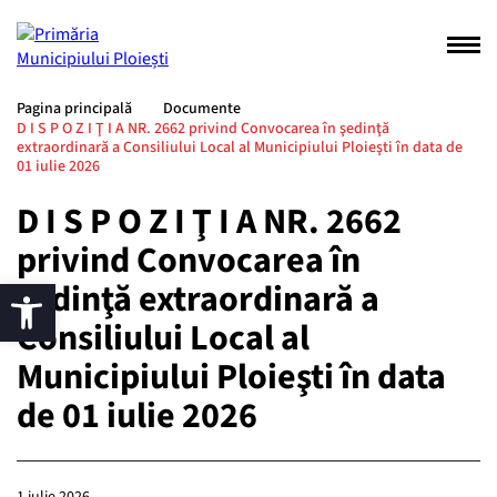
Pagina principală
Documente
D I S P O Z I Ţ I A NR. 2662 privind Convocarea în şedinţă
extraordinară a Consiliului Local al Municipiului Ploieşti în data de
01 iulie 2026
D I S P O Z I Ţ I A NR. 2662
privind Convocarea în
şedinţă extraordinară a
Consiliului Local al
Municipiului Ploieşti în data
de 01 iulie 2026