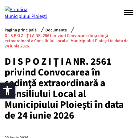
Pagina principală
Documente
D I S P O Z I Ţ I A NR. 2561 privind Convocarea în şedinţă
extraordinară a Consiliului Local al Municipiului Ploieşti în data de
24 iunie 2026
D I S P O Z I Ţ I A NR. 2561
privind Convocarea în
şedinţă extraordinară a
Consiliului Local al
Municipiului Ploieşti în data
de 24 iunie 2026