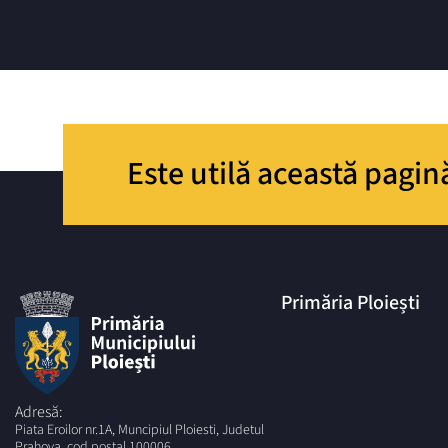
Este utilă această pagin
Primăria Ploiești
Adresă:
Piata Eroilor nr.1A, Muncipiul Ploiesti, Judetul
Prahova, cod postal 100006