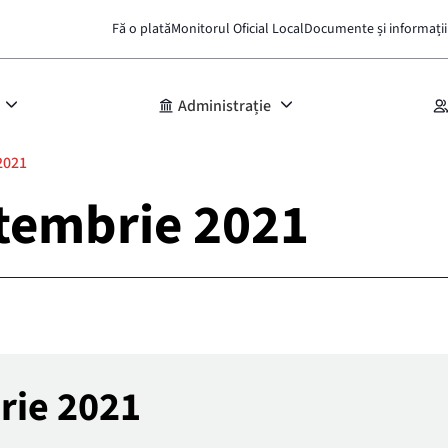
Fă o plată
Monitorul Oficial Local
Documente și informații
Administrație
2021
ptembrie 2021
rie 2021