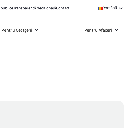
Română
 publice
Transparență decizională
Contact
Pentru Cetățeni
Pentru Afaceri