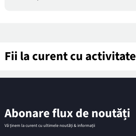
Fii la curent cu activita
Abonare flux de noutăți
Vă ținem la curent cu ultimele noutăți & informații