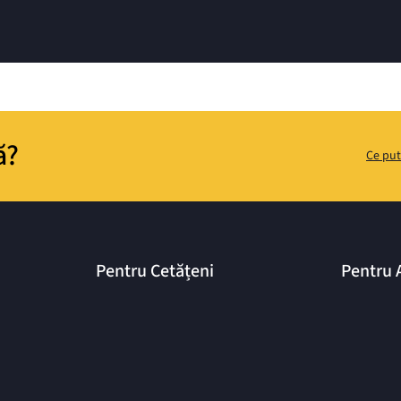
ă?
Ce put
Pentru Cetățeni
Pentru 