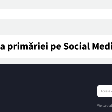
tea primăriei pe Social Med
We care ab