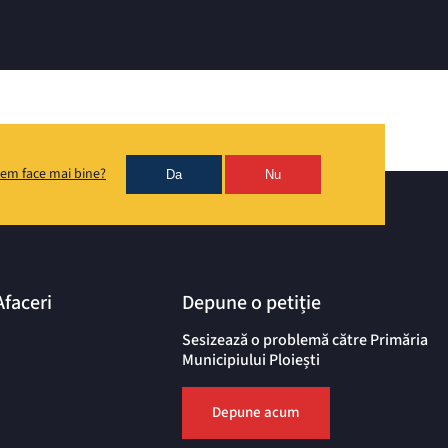
em face mai bine?
Da
Nu
Afaceri
Depune o petiție
Sesizează o problemă către Primăria
Municipiului Ploiești
Depune acum