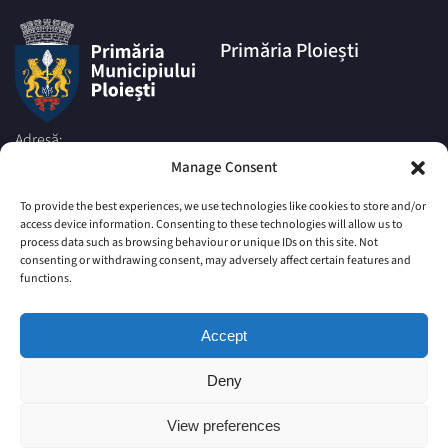
Primăria Ploiești
Adresă:
Piata Eroilor nr.1A, Muncipiul
Manage Consent
Ploiesti, Judetul Prahova, cod
postal 100006
To provide the best experiences, we use technologies like cookies to store and/or
access device information. Consenting to these technologies will allow us to
Telefon:
process data such as browsing behaviour or unique IDs on this site. Not
|
+4 0244 516 699
+4 0244 595
consenting or withdrawing consent, may adversely affect certain features and
063
|
functions.
+4 0244 984
+4 0752 027 539
Email:
Accept
comunicare@ploiesti.ro
Deny
© Primăria Municipiului Ploiesti
View preferences
Site vechi
Harta Site
Imprint
Politica privind Cookie-urile