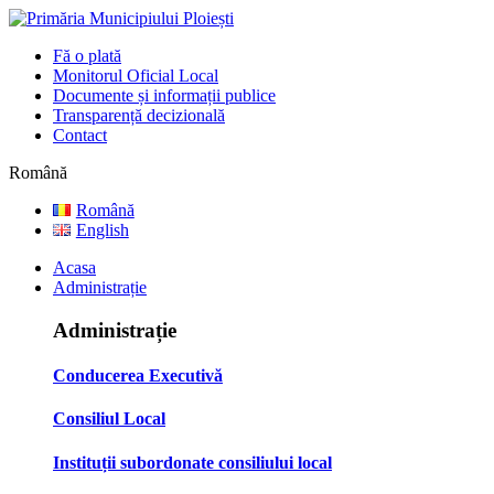
Fă o plată
Monitorul Oficial Local
Documente și informații publice
Transparență decizională
Contact
Română
Română
English
Acasa
Administrație
Administrație
Conducerea Executivă
Consiliul Local
Instituții subordonate consiliului local