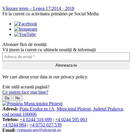
Vânzare teren – Legea 17/2014
·
2018
Fii la curent cu activitatea primăriei pe Social Media
Abonare flux de noutăți
Vă ținem la curent cu ultimele noutăți & informații
We care about your data in our privacy policy.
Este utilă această pagină?
Ce putem face mai bine?
Da
Nu
Adresă:
Piata Eroilor nr.1A, Muncipiul Ploiesti, Judetul Prahova,
cod postal 100006
Telefon:
+4 0244 516 699
|
+4 0244 595 063
+4 0244 984
|
+4 0752 027 539
Email:
comunicare@ploiesti.ro