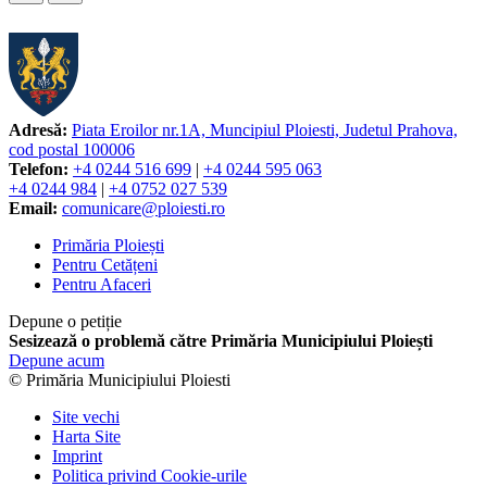
Adresă:
Piata Eroilor nr.1A, Muncipiul Ploiesti, Judetul Prahova,
cod postal 100006
Telefon:
+4 0244 516 699
|
+4 0244 595 063
+4 0244 984
|
+4 0752 027 539
Email:
comunicare@ploiesti.ro
Primăria Ploiești
Pentru Cetățeni
Pentru Afaceri
Depune o petiție
Sesizează o problemă către Primăria Municipiului Ploiești
Depune acum
© Primăria Municipiului Ploiesti
Site vechi
Harta Site
Imprint
Politica privind Cookie-urile