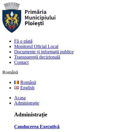
Fă o plată
Monitorul Oficial Local
Documente și informații publice
Transparență decizională
Contact
Română
Română
English
Acasa
Administrație
Administrație
Conducerea Executivă