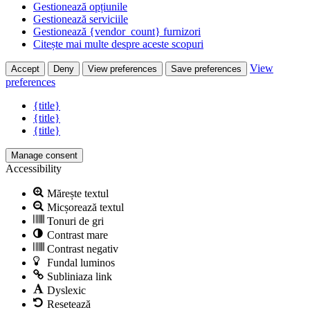
Gestionează opțiunile
Gestionează serviciile
Gestionează {vendor_count} furnizori
Citește mai multe despre aceste scopuri
View
Accept
Deny
View preferences
Save preferences
preferences
{title}
{title}
{title}
Manage consent
Accessibility
Mărește textul
Micșorează textul
Tonuri de gri
Contrast mare
Contrast negativ
Fundal luminos
Subliniaza link
Dyslexic
Resetează