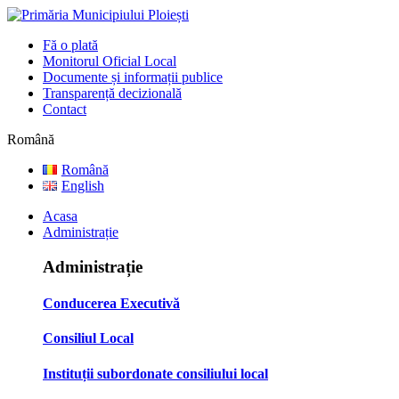
Fă o plată
Monitorul Oficial Local
Documente și informații publice
Transparență decizională
Contact
Română
Română
English
Acasa
Administrație
Administrație
Conducerea Executivă
Consiliul Local
Instituții subordonate consiliului local