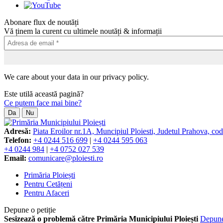
Abonare flux de noutăți
Vă ținem la curent cu ultimele noutăți & informații
We care about your data in our privacy policy.
Este utilă această pagină?
Ce putem face mai bine?
Da
Nu
Adresă:
Piata Eroilor nr.1A, Muncipiul Ploiesti, Judetul Prahova, co
Telefon:
+4 0244 516 699
|
+4 0244 595 063
+4 0244 984
|
+4 0752 027 539
Email:
comunicare@ploiesti.ro
Primăria Ploiești
Pentru Cetățeni
Pentru Afaceri
Depune o petiție
Sesizează o problemă către Primăria Municipiului Ploiești
Depun