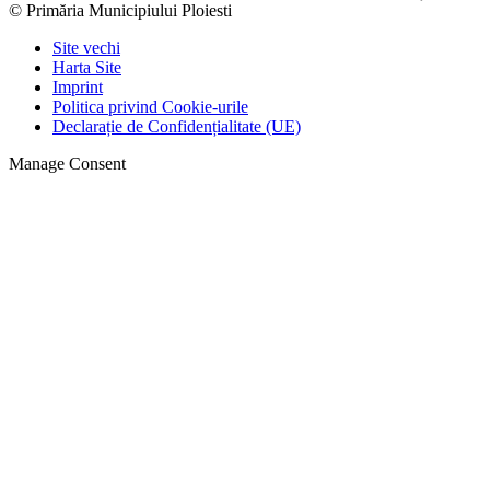
© Primăria Municipiului Ploiesti
Site vechi
Harta Site
Imprint
Politica privind Cookie-urile
Declarație de Confidențialitate (UE)
Manage Consent