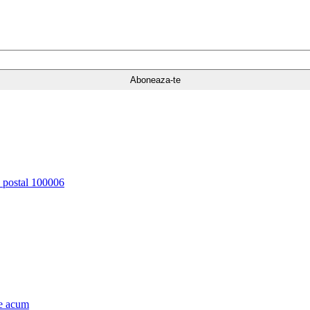
d postal 100006
e acum