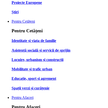
Proiecte Europene
Știri
Pentru Cetățeni
Pentru Cetățeni
Identitate și viața de familie
Asistență socială și servicii de sprijin
Locuire, urbanism și construcții
Mobilitate și trafic urban
Educație, sport și agrement
Spații verzi și curățenie
Pentru Afaceri
Pentru Afaceri