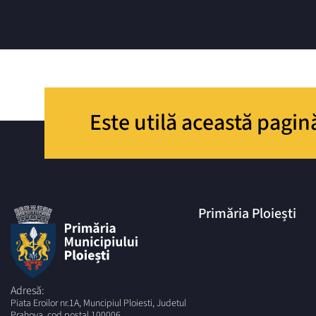
Este utilă această pagin
Primăria Ploiești
Adresă:
Piata Eroilor nr.1A, Muncipiul Ploiesti, Judetul
Prahova, cod postal 100006