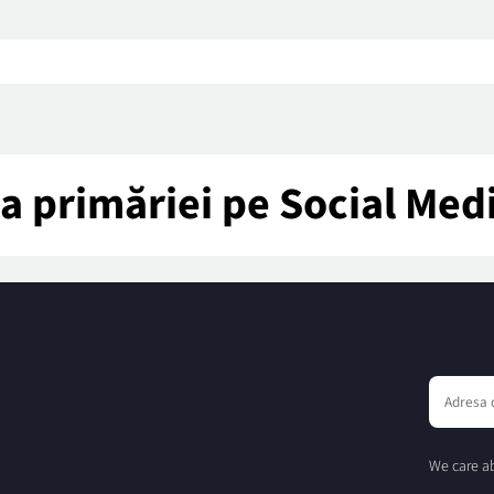
tea primăriei pe Social Med
We care ab