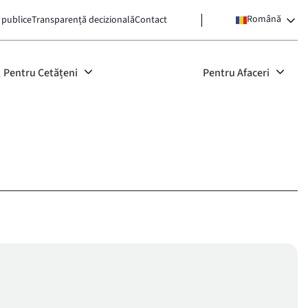
Română
 publice
Transparență decizională
Contact
Pentru Cetățeni
Pentru Afaceri