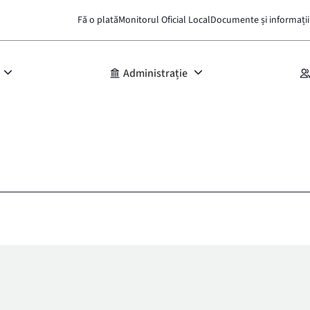
Fă o plată
Monitorul Oficial Local
Documente și informații
Administrație