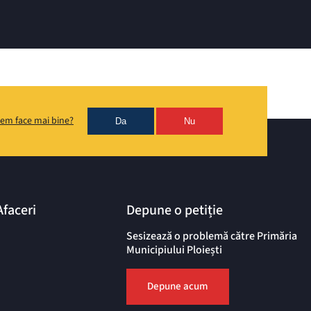
em face mai bine?
Da
Nu
Afaceri
Depune o petiție
Sesizează o problemă către Primăria
Municipiului Ploiești
Depune acum