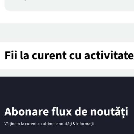
Fii la curent cu activita
Abonare flux de noutăți
Vă ținem la curent cu ultimele noutăți & informații