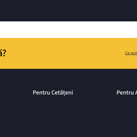
ă?
Ce put
Pentru Cetățeni
Pentru 