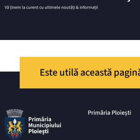
Vă ținem la curent cu ultimele noutăți & informații
Este utilă această pagin
Primăria Ploiești