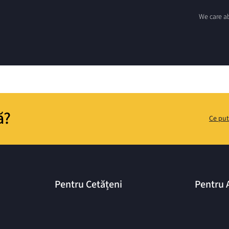
We care ab
ă?
Ce put
Pentru Cetățeni
Pentru 