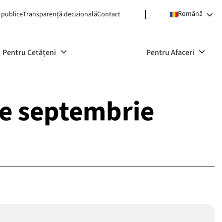
Română
 publice
Transparență decizională
Contact
Pentru Cetățeni
Pentru Afaceri
are septembrie