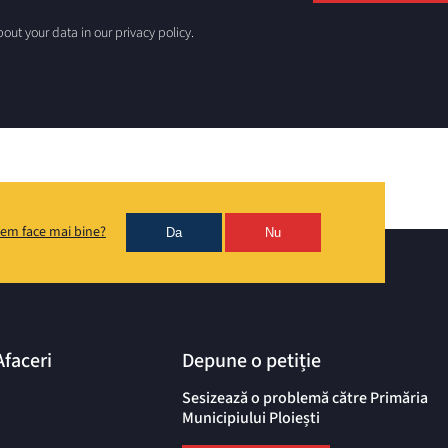
out your data in our privacy policy.
em face mai bine?
Da
Nu
Afaceri
Depune o petiție
Sesizează o problemă către Primăria
Municipiului Ploiești