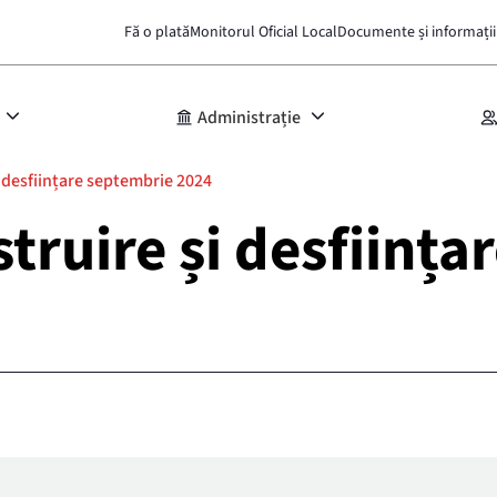
Fă o plată
Monitorul Oficial Local
Documente și informații
Administrație
i desființare septembrie 2024
struire și desființ