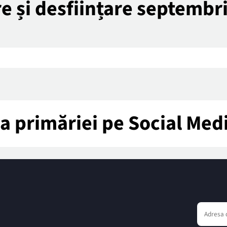
re și desființare septembr
tea primăriei pe Social Med