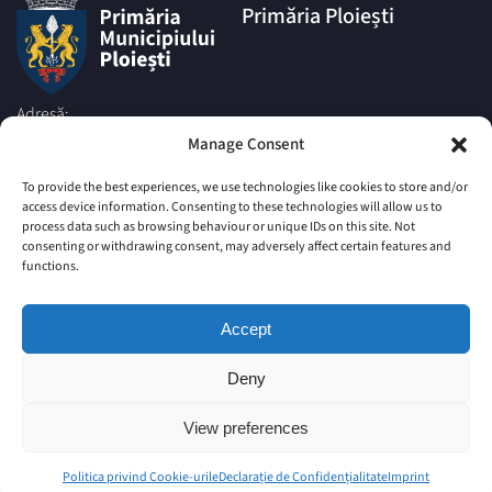
Primăria Ploiești
Adresă:
Piata Eroilor nr.1A, Muncipiul
Manage Consent
Ploiesti, Judetul Prahova, cod
postal 100006
To provide the best experiences, we use technologies like cookies to store and/or
access device information. Consenting to these technologies will allow us to
Telefon:
process data such as browsing behaviour or unique IDs on this site. Not
|
+4 0244 516 699
+4 0244 595
consenting or withdrawing consent, may adversely affect certain features and
063
|
functions.
+4 0244 984
+4 0752 027 539
Email:
Accept
comunicare@ploiesti.ro
Deny
© Primăria Municipiului Ploiesti
View preferences
Site vechi
Harta Site
Imprint
Politica privind Cookie-urile
Declarație de Confidențialitate (UE)
Politica privind Cookie-urile
Declarație de Confidențialitate
Imprint