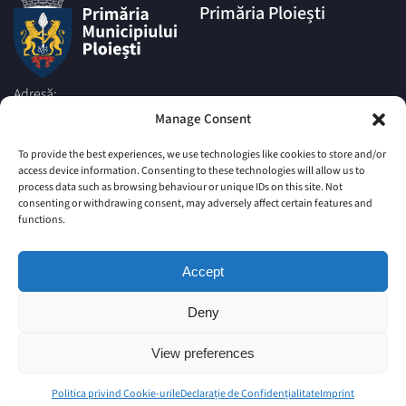
Primăria Ploiești
Adresă:
Piata Eroilor nr.1A, Muncipiul
Manage Consent
Ploiesti, Judetul Prahova, cod
postal 100006
To provide the best experiences, we use technologies like cookies to store and/or
access device information. Consenting to these technologies will allow us to
Telefon:
process data such as browsing behaviour or unique IDs on this site. Not
|
+4 0244 516 699
+4 0244 595
consenting or withdrawing consent, may adversely affect certain features and
063
|
functions.
+4 0244 984
+4 0752 027 539
Email:
Accept
comunicare@ploiesti.ro
Deny
© Primăria Municipiului Ploiesti
View preferences
Site vechi
Harta Site
Imprint
Politica privind Cookie-urile
Declarație de Confidențialitate (UE)
Politica privind Cookie-urile
Declarație de Confidențialitate
Imprint