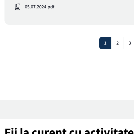
05.07.2024.pdf
1
2
3
Fii la curent cu activita