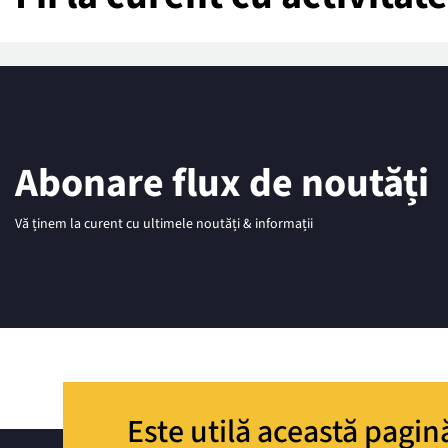
Abonare flux de noutăți
Vă ținem la curent cu ultimele noutăți & informații
Este utilă această pagin