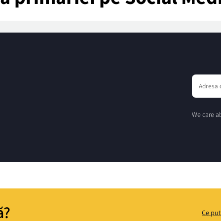
We care ab
ă?
Ce put