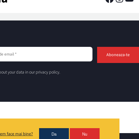
out your data in our privacy policy.
em face mai bine?
Da
Nu