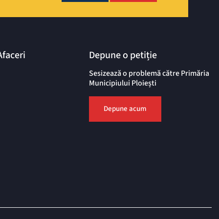
Afaceri
Depune o petiție
Sesizează o problemă către Primăria
Municipiului Ploiești
Depune acum