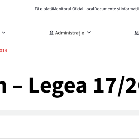
Fă o plată
Monitorul Oficial Local
Documente și informații
Administrație
2014
n – Legea 17/