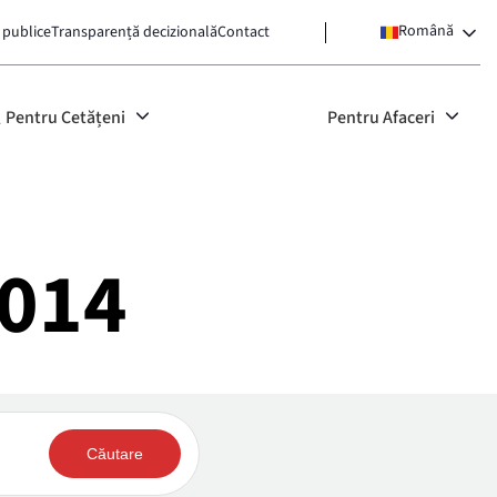
Română
 publice
Transparență decizională
Contact
Pentru Cetățeni
Pentru Afaceri
2014
Căutare