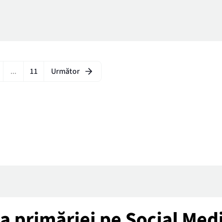
...
11
Următor
tea primăriei pe Social Med