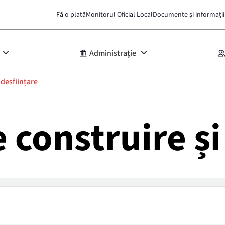
Fă o plată
Monitorul Oficial Local
Documente și informații
Administrație
 desființare
e construire și