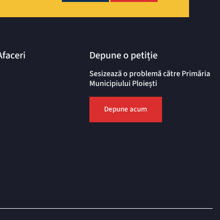
Afaceri
Depune o petiție
Sesizează o problemă către Primăria
Municipiului Ploiești
Depune acum