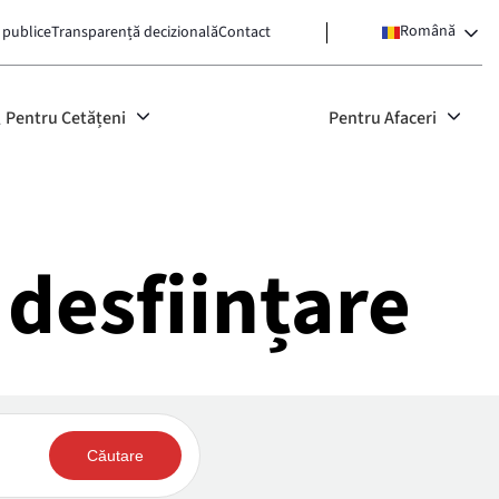
Română
 publice
Transparență decizională
Contact
Pentru Cetățeni
Pentru Afaceri
 desființare
Căutare