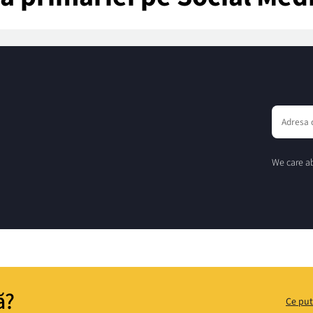
We care ab
ă?
Ce put