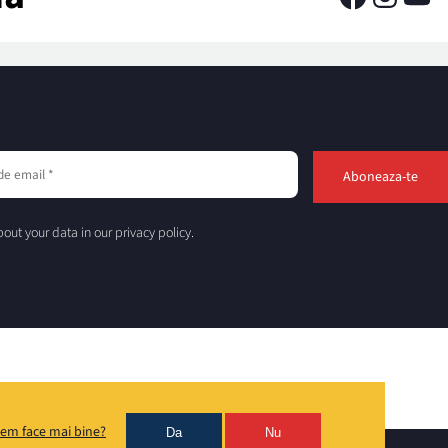
out your data in our privacy policy.
em face mai bine?
Da
Nu