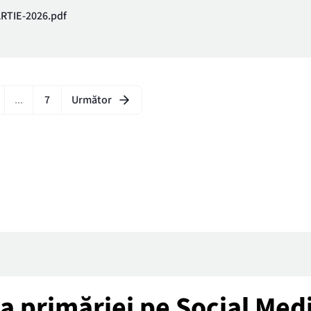
RTIE-2026.pdf
...
7
Următor
tea primăriei pe Social Med