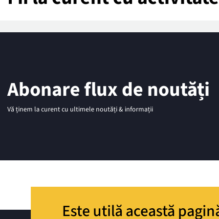
Abonare flux de noutăți
Vă ținem la curent cu ultimele noutăți & informații
Este utilă această pagin