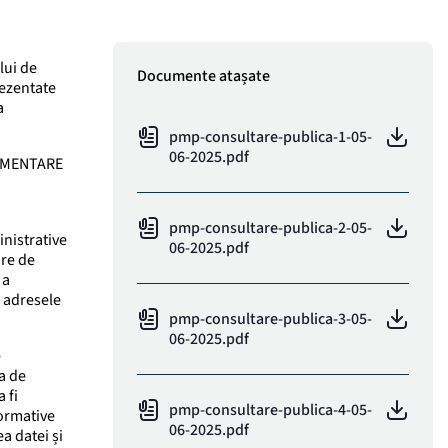
lui de
Documente atașate
rezentate
a
pmp-consultare-publica-1-05-
06-2025.pdf
DAMENTARE
pmp-consultare-publica-2-05-
inistrative
06-2025.pdf
are de
 a
e adresele
pmp-consultare-publica-3-05-
06-2025.pdf
e
a de
 fi
pmp-consultare-publica-4-05-
normative
06-2025.pdf
ea datei și