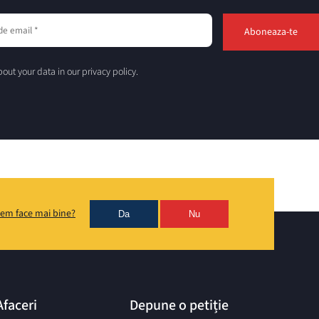
out your data in our privacy policy.
em face mai bine?
Da
Nu
Afaceri
Depune o petiție