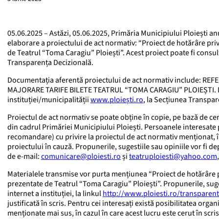
05.06.2025 – Astăzi, 05.06.2025, Primăria Municipiului Ploiești 
elaborare a proiectului de act normativ: “Proiect de hotărâre priv
de Teatrul “Toma Caragiu” Ploiești”. Acest proiect poate fi consult
Transparența Decizională.
Documentația aferentă proiectului de act normativ include:
MAJORARE TARIFE BILETE TEATRUL “TOMA CARAGIU” PLOIEȘTI. Docu
instituției/municipalității
www.ploiești.ro
, la Secțiunea Transpar
Proiectul de act normativ se poate obține în copie, pe bază de ce
din cadrul Primăriei Municipiului Ploiești. Persoanele interesate p
recomandare) cu privire la proiectul de act normativ menționat, în 
proiectului în cauză. Propunerile, sugestiile sau opiniile vor fi d
de e-mail:
comunicare@ploiesti.ro
și
teatruploiesti@yahoo.com
Materialele transmise vor purta mențiunea “Proiect de hotărâre pr
prezentate de Teatrul “Toma Caragiu” Ploiești”. Propunerile, suge
internet a instituției, la linkul
http://www.ploiesti.ro/transparen
justificată în scris. Pentru cei interesați există posibilitatea orga
menționate mai sus, în cazul în care acest lucru este cerut în scris 