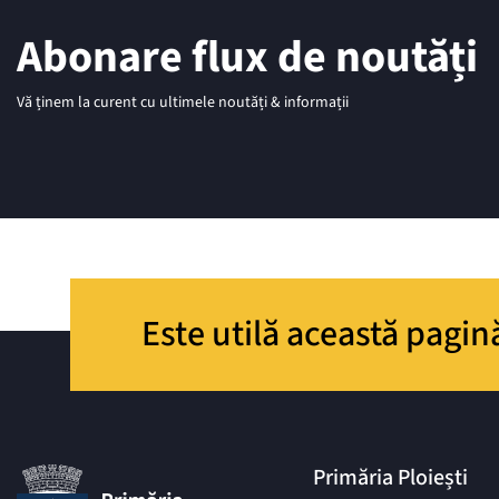
Abonare flux de noutăți
Vă ținem la curent cu ultimele noutăți & informații
Este utilă această pagin
Primăria Ploiești