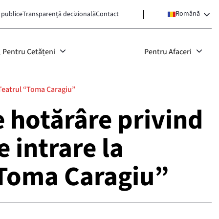
Română
 publice
Transparență decizională
Contact
Pentru Cetățeni
Pentru Afaceri
 Teatrul “Toma Caragiu”
e hotărâre privind
 intrare la
“Toma Caragiu”