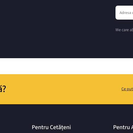
We care ab
ă?
Ce put
Pentru Cetățeni
Pentru 