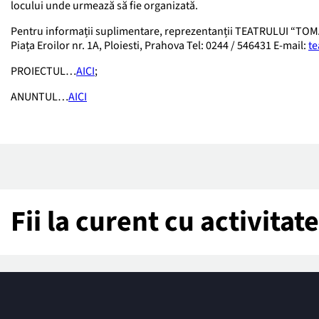
locului unde urmează să fie organizată.
Pentru informații suplimentare, reprezentanții TEATRULUI “TOMA 
Piața Eroilor nr. 1A, Ploiesti, Prahova Tel: 0244 / 546431 E-mail:
te
PROIECTUL…
AICI
;
ANUNTUL…
AICI
Fii la curent cu activita