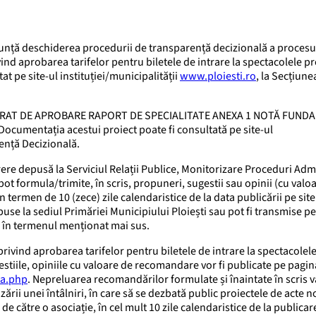
anunță deschiderea procedurii de transparență decizională a procesu
ind aprobarea tarifelor pentru biletele de intrare la spectacolele p
at pe site-ul instituției/municipalității
www.ploiesti.ro
, la Secțiune
 REFERAT DE APROBARE RAPORT DE SPECIALITATE ANEXA 1 NOTĂ FUN
mentația acestui proiect poate fi consultată pe site-ul
ență Decizională.
rere depusă la Serviciul Relații Publice, Monitorizare Proceduri Adm
ot formula/trimite, în scris, propuneri, sugestii sau opinii (cu valo
termen de 10 (zece) zile calendaristice de la data publicării pe site
epuse la sediul Primăriei Municipiului Ploiești sau pot fi transmise p
, în termenul menționat mai sus.
ivind aprobarea tarifelor pentru biletele de intrare la spectacolel
stiile, opiniile cu valoare de recomandare vor fi publicate pe pagin
ta.php
. Nepreluarea recomandărilor formulate și înaintate în scris va
nizării unei întâlniri, în care să se dezbată public proiectele de acte 
de către o asociație, în cel mult 10 zile calendaristice de la publicar