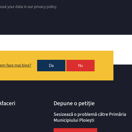
out your data in our privacy policy.
em face mai bine?
Da
Nu
Afaceri
Depune o petiție
Sesizează o problemă către Primăria
Municipiului Ploiești