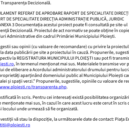
a Transparența Decizională.
 REGULAMENT REFERAT DE APROBARE RAPORT DE SPECIALITATE DIRECȚ
RT DE SPECIALITATE DIRECȚIA ADMINISTRAȚIE PUBLICĂ, JURIDIC
A 3 Documentația acestui proiect poate fi consultată pe site-ul
ență Decizională. Proiectul de act normativ se poate obține în copi
uri Administrative din cadrul Primăriei Municipiului Ploiești.
gestii sau opinii (cu valoare de recomandare) cu privire la proiectul
a data publicării pe site a proiectului în cauză. Propunerile, sugesti
 respectiv la REGISTRATURA MUNICIPIULUI PLOIEȘTI sau pot fi transmi
iesti.ro
, în termenul menționat mai sus. Materialele transmise vor 
i de eliberare a Acordului administratorului drumului pentru lucră
proprietăți aparținând domeniului public al Municipiului Ploiești ca
alei și spații verzi.” Propunerile, sugestiile, opiniile cu valoare de
/www.ploiesti.ro/transparenta.php
.
tificată în scris. Pentru cei interesați există posibilitatea organizăr
 menționate mai sus, în cazul în care acest lucru este cerut în scris 
 și locului unde urmează să fie organizată.
stiții vă stau la dispoziție, la următoarele date de contact: Piața Er
titii@ploiesti.ro