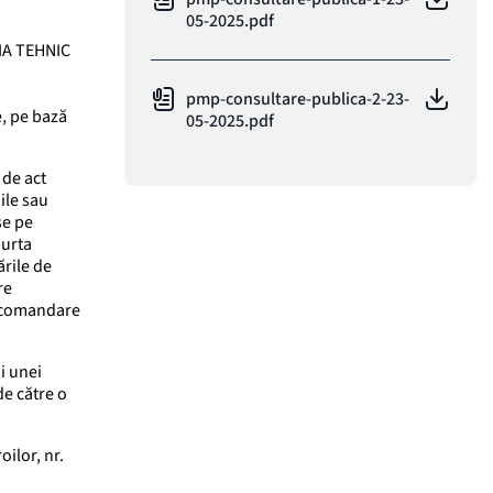
05-2025.pdf
IA TEHNIC
pmp-consultare-publica-2-23-
e, pe bază
05-2025.pdf
 de act
ile sau
se pe
purta
rile de
re
 recomandare
ii unei
de către o
oilor, nr.