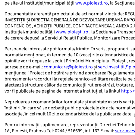
pe site-ul instituției/municipalității
www.ploiesti.ro
, la Secțiune
Documentația aferentă proiectului de act normativ include:
INVESTIȚII ȘI DIRECȚIA GENERALĂ DE DEZVOLTARE URBANĂ RAPO
CONTENCIOS, ACHIZIȚII PUBLICE, CONTRACTE ANEXA 1 ANEXA 2 ANEX
instituției/municipalității
www.ploiești.ro
, la Secțiunea Transpar
de cerere depusă la Serviciul Relații Publice, Monitorizare Proced
Persoanele interesate pot formula/trimite, în scris, propuneri, su
normativ menționat, în termen de 10 (zece) zile calendaristice de l
opiniile vor fi depuse la sediul Primăriei Municipiului Ploiești,
adresele de e-mail:
comunicare@ploiesti.ro
și
serv.investitii@plo
mențiunea “Proiect de hotărâre privind aprobarea Regulamentulu
branșamente/racorduri la rețelele tehnico-edilitare realizate pe 
afectează structura căilor de comunicații rutiere-străzi, trotuare, 
vor fi publicate pe pagina de internet a instituției, la linkul
http:/
Nepreluarea recomandărilor formulate și înaintate în scris va fi jus
întâlniri, în care să se dezbată public proiectele de acte normative
asociație, în cel mult 10 zile calendaristice de la publicarea datei
Pentru informații suplimentare, reprezentanții Direcției Tehnic Inve
1A, Ploiesti, Prahova Tel: 0244 / 516699, int. 162 E-mail:
serv.inves