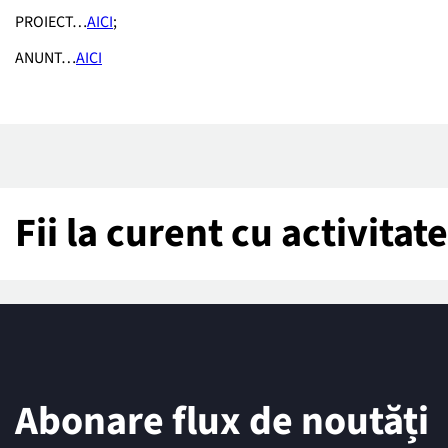
PROIECT…
AICI
;
ANUNT…
AICI
Fii la curent cu activita
Abonare flux de noutăți