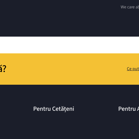
We care ab
ă?
Ce put
Pentru Cetățeni
Pentru 