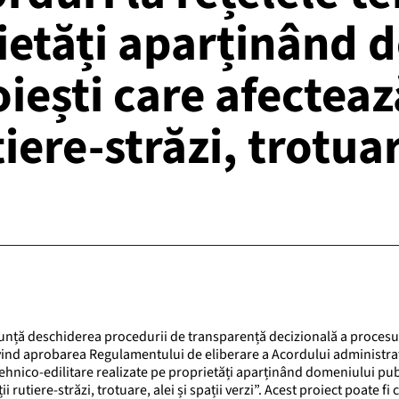
rietăți aparținând 
oiești care afecteaz
ere-străzi, trotuare
anunță deschiderea procedurii de transparență decizională a procesu
ivind aprobarea Regulamentului de eliberare a Acordului administra
ehnico-edilitare realizate pe proprietăți aparținând domeniului publ
rutiere-străzi, trotuare, alei și spații verzi”. Acest proiect poate fi 