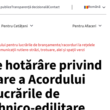
Română
 publice
Transparență decizională
Contact
Pentru Cetățeni
Pentru Afaceri
lui pentru lucrările de branșamente/racorduri la rețelele
nicații rutiere-străzi, trotuare, alei și spații verzi
e hotărâre privind
re a Acordului
crările de
hnico-edilitare