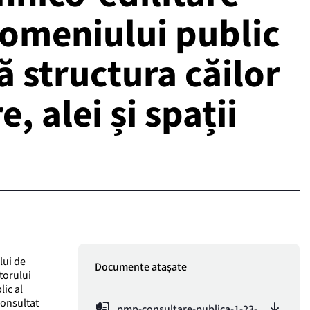
domeniului public
ă structura căilor
, alei și spații
lui de
Documente atașate
torului
ic al
consultat
pmp-consultare-publica-1-23-