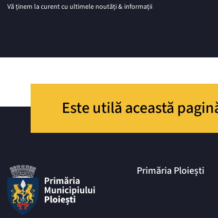
Vă ținem la curent cu ultimele noutăți & informații
Este utilă această pagin
Primăria Ploiești