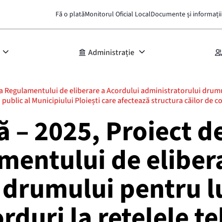
Fă o plată
Monitorul Oficial Local
Documente și informații
Administrație
a Regulamentului de eliberare a Acordului administratorului drumu
blic al Municipiului Ploiești care afectează structura căilor de comu
 – 2025, Proiect d
entului de elibera
 drumului pentru lu
duri la rețelele te