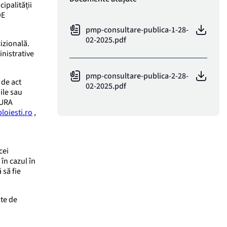
cipalității
DE
pmp-consultare-publica-1-28-
02-2025.pdf
izională.
inistrative
pmp-consultare-publica-2-28-
 de act
02-2025.pdf
ile sau
TURA
loiesti.ro
,
cei
în cazul în
 să fie
te de