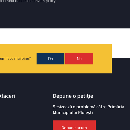
out your data in our privacy policy.
em face mai bine?
Da
Nu
Afaceri
Depune o petiție
Sesizează o problemă către Primăria
Municipiului Ploiești
Depune acum