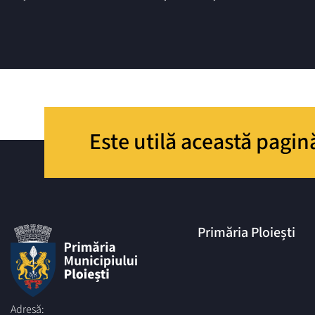
Este utilă această pagin
Primăria Ploiești
Adresă: