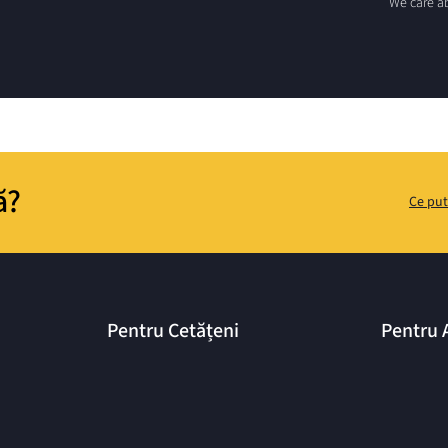
We care ab
ă?
Ce put
Pentru Cetățeni
Pentru 