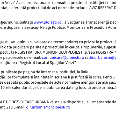
r Verzi” Acest proiect poate fi consultat pe site-ul instituției / muni
ntația aferentă proiectului de act normativ include: AVIZ REFERAT 
uției/municipalității
www.ploiești.ro
, la Secțiunea Transparență Dec
rere depusă la Serviciul Relații Publice, Monitorizare Proceduri Adm
gestii sau opinii (cu valoare de recomandare) cu privire la proiectul
a data publicării pe site a proiectului în cauză. Propunerile, sugesti
i, respectiv la REGISTRATURA MUNICIPIULUI PLOIEȘTI și/sau REGISTRA
 pe adresele de e-mail:
comunicare@ploiesti.ro
și
dir.urbanism@p
nțiunea “Registrul Local al Spațiilor Verzi”.
ublicate pe pagina de internet a instituției, la linkul
ilor formulate și înaintate în scris va fi justificată în scris. Pentru 
 să se dezbată public proiectele de acte normative menționate mai sus, 
t 10 zile calendaristice de la publicarea datei și locului unde urmează
ALE DE DEZVOLTARE URBANĂ vă stau la dispoziție, la următoarele da
 int. 218 E-mail:
dir.urbanism@ploiesti.ro