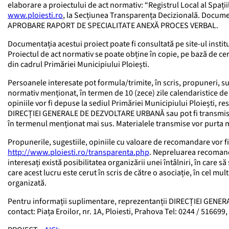
elaborare a proiectului de act normativ: “Registrul Local al Spațiilo
www.ploiesti.ro
, la Secțiunea Transparența Decizională. Docume
APROBARE RAPORT DE SPECIALITATE ANEXĂ PROCES VERBAL.
Documentația acestui proiect poate fi consultată pe site-ul instit
Proiectul de act normativ se poate obține în copie, pe bază de ce
din cadrul Primăriei Municipiului Ploiești.
Persoanele interesate pot formula/trimite, în scris, propuneri, su
normativ menționat, în termen de 10 (zece) zile calendaristice de l
opiniile vor fi depuse la sediul Primăriei Municipiului Ploieșt
DIRECȚIEI GENERALE DE DEZVOLTARE URBANĂ sau pot fi transmise
în termenul menționat mai sus. Materialele transmise vor purta me
Propunerile, sugestiile, opiniile cu valoare de recomandare vor fi p
http://www.ploiesti.ro/transparenta.php
. Nepreluarea recomandăr
interesați există posibilitatea organizării unei întâlniri, în care
care acest lucru este cerut în scris de către o asociație, în cel mul
organizată.
Pentru informații suplimentare, reprezentanții DIRECȚIEI GENER
contact: Piața Eroilor, nr. 1A, Ploiesti, Prahova Tel: 0244 / 516699,