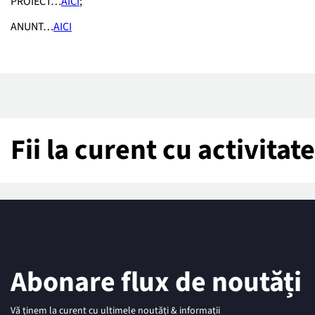
PROIECT…
AICI
;
ANUNT…
AICI
Fii la curent cu activita
Abonare flux de noutăți
Vă ținem la curent cu ultimele noutăți & informații