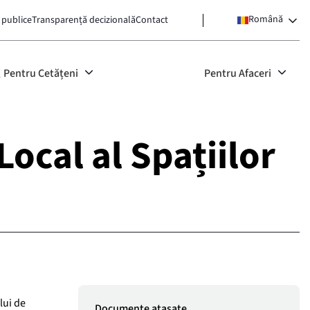
Română
 publice
Transparență decizională
Contact
Pentru Cetățeni
Pentru Afaceri
Local al Spațiilor
lui de
Documente atașate