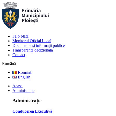
Fă o plată
Monitorul Oficial Local
Documente și informații publice
Transparență decizională
Contact
Română
Română
English
Acasa
Administrație
Administrație
Conducerea Executivă