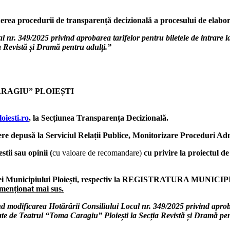
derea procedurii de transparență decizională a procesului de elabo
al nr. 349/2025
privind aprobarea tarifelor pentru biletele de intrare l
a Revistă și Dramă pentru adulți.”
RAGIU” PLOIEȘTI
iesti.ro
, la Secțiunea Transparența Decizională.
ere depusă la Serviciul Relații Publice, Monitorizare Proceduri Adm
tii sau opinii (
cu valoare de recomandare)
cu privire la proiectul d
ăriei Municipiului Ploiești, respectiv la REGISTRATURA MUNICIP
menționat mai sus.
d modificarea Hotărârii Consiliului Local nr. 349/2025 privind aprobar
ntate de Teatrul “Toma Caragiu” Ploiești la Secția Revistă și Dramă pen