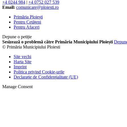
+4 0244 984
|
+4 0752 027 539
Email:
comunicare@ploiesti.ro
Primăria Ploiești
Pentru Cetățeni
Pentru Afaceri
Depune o petiție
Sesizează o problemă către Primăria Municipiului Ploiești
Depun
© Primăria Municipiului Ploiesti
Site vechi
Harta Site
Imprint
Politica privind Cookie-urile
Declarație de Confidențialitate (UE)
Manage Consent