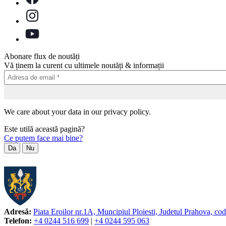
Abonare flux de noutăți
Vă ținem la curent cu ultimele noutăți & informații
We care about your data in our privacy policy.
Este utilă această pagină?
Ce putem face mai bine?
Da
Nu
Adresă:
Piata Eroilor nr.1A, Muncipiul Ploiesti, Judetul Prahova, co
Telefon:
+4 0244 516 699
|
+4 0244 595 063