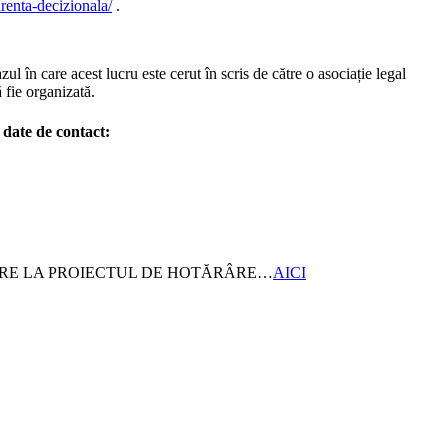
parenta-decizionala/
.
zul în care acest lucru este cerut în scris de către o asociație legal
ă fie organizată.
ate de contact:
ARE LA PROIECTUL DE HOTĂRÂRE…
AICI