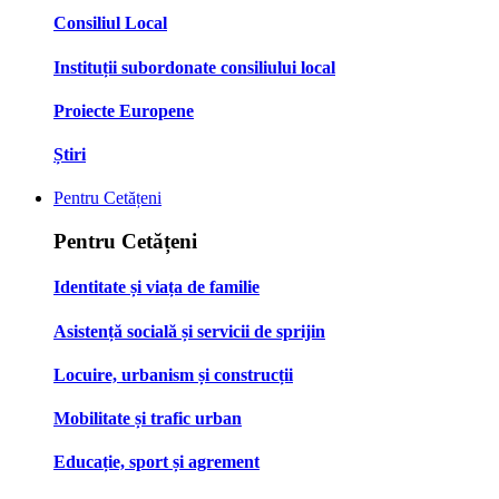
Consiliul Local
Instituții subordonate consiliului local
Proiecte Europene
Știri
Pentru Cetățeni
Pentru Cetățeni
Identitate și viața de familie
Asistență socială și servicii de sprijin
Locuire, urbanism și construcții
Mobilitate și trafic urban
Educație, sport și agrement