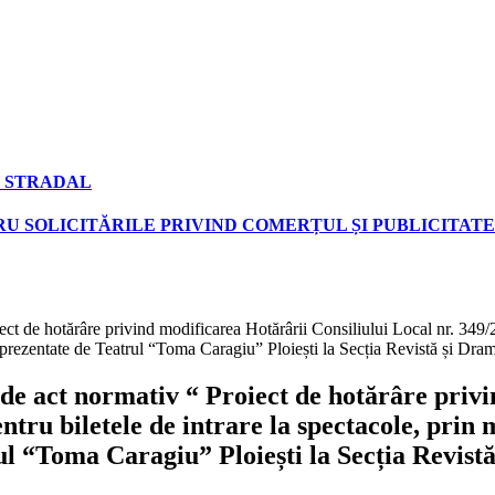
 STRADAL
U SOLICITĂRILE PRIVIND COMERȚUL ȘI PUBLICITATE
ect de hotărâre privind modificarea Hotărârii Consiliului Local nr. 349/20
le prezentate de Teatrul “Toma Caragiu” Ploiești la Secția Revistă și Dram
 de act normativ “ Proiect de hotărâre priv
ntru biletele de intrare la spectacole, prin 
rul “Toma Caragiu” Ploiești la Secția Revist