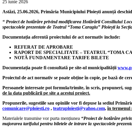
25 iunie 2026
Astăzi, 25.06.2026, Primăria Municipiului Ploiești anunță deschi
“
Proiect de hotărâre privind modificarea Hotărârii Consiliului Loc
spectacolele prezentate de Teatrul “Toma Caragiu” Ploiești la Secți
Documentația aferentă proiectului de act normativ include:
REFERAT DE APROBARE
RAPORT DE SPECIALITATE – TEATRUL
“
TOMA CA
NOTĂ FUNDAMENTARE TARIFE BILETE
Documentația poate fi consultată pe site-ul municipalității
www.plo
Proiectul de act normativ se poate obține în copie, pe bază de cer
Persoanele interesate pot formula/trimite, în scris, propuneri, suges
de la data publicării pe site a acestui proiect.
Propunerile, sugestiile sau opiniile
vor fi depuse la sediul Prim
comunicare@ploiesti.ro
,
teatruploiesti@yahoo.com
,
în termenul 
Materialele transmise vor purta mențiunea
“Proiect de hotărâre privin
majorarea tarifului pentru biletele de intrare la spectacolele preze