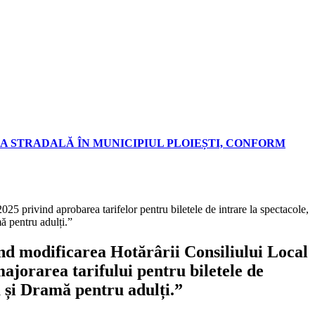
A STRADALĂ ÎN MUNICIPIUL PLOIEȘTI, CONFORM
25 privind aprobarea tarifelor pentru biletele de intrare la spectacole,
ă pentru adulți.”
ind modificarea Hotărârii Consiliului Local
majorarea tarifului pentru biletele de
ă și Dramă pentru adulți.”