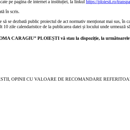
ate pe pagina de internet a instituției, la linkul
https://ploiesti.ro/trans
tă în scris.
care să se dezbată public proiectul de act normativ menționat mai sus, în ca
mult 10 zile calendaristice de la publicarea datei și locului unde urmează s
OMA CARAGIU” PLOIEȘTI vă stau la dispoziție, la următoarele d
STII, OPINII CU VALOARE DE RECOMANDARE REFERITO