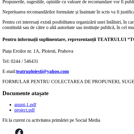
Propunerile, sugestiile, opiniile cu valoare de recomandare vor fi public
Nepreluarea recomandărilor formulate și înaintate în scris va fi justifica
Pentru cei interesați există posibilitatea organizării unei întâlniri, în 
constituită sau de către o altă autoritate sau instituție publică, în cel 
Pentru informații suplimentare, reprezentanții TEATRULUI “T
Piața Eroilor nr. 1A, Ploiesti, Prahova
Tel: 0244 / 546431
E-mail:
teatruploiesti@yahoo.com
FORMULAR PENTRU COLECTAREA DE PROPUNERI, SUGE
Documente atașate
anunt-1.pdf
proiect.pdf
Fii la curent cu activitatea primăriei pe Social Media