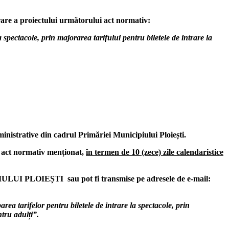
rare a proiectului următorului act normativ:
a spectacole, prin majorarea tarifului pentru biletele de intrare la
inistrative din cadrul Primăriei Municipiului Ploiești.
e act normativ menționat,
în termen de 10 (zece) zile calendaristice
IULUI PLOIEȘTI sau pot fi transmise pe adresele de e-mail:
ea tarifelor pentru biletele de intrare la spectacole, prin
tru adulți”.