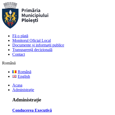
Fă o plată
Monitorul Oficial Local
Documente și informații publice
Transparență decizională
Contact
Română
Română
English
Acasa
Administrație
Administrație
Conducerea Executivă