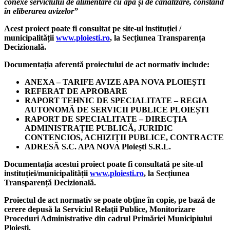
conexe serviciului de alimentare cu apă și de canalizare, constând
în eliberarea avizelor”
Acest proiect poate fi consultat pe site-ul instituției /
municipalității
www.ploiesti.ro
, la Secțiunea Transparența
Decizională.
Documentația aferentă proiectului de act normativ include:
ANEXA – TARIFE AVIZE APA NOVA PLOIEȘTI
REFERAT DE APROBARE
RAPORT TEHNIC DE SPECIALITATE – REGIA
AUTONOMĂ DE SERVICII PUBLICE PLOIEȘTI
RAPORT DE SPECIALITATE – DIRECȚIA
ADMINISTRAȚIE PUBLICĂ, JURIDIC
CONTENCIOS, ACHIZIȚII PUBLICE, CONTRACTE
ADRESĂ S.C. APA NOVA Ploiești S.R.L.
Documentația acestui proiect poate fi consultată pe site-ul
instituției/municipalității
www.ploiesti.ro
, la Secțiunea
Transparență Decizională.
Proiectul de act normativ se poate obține în copie, pe bază de
cerere depusă la Serviciul Relații Publice, Monitorizare
Proceduri Administrative din cadrul Primăriei Municipiului
Ploiești.