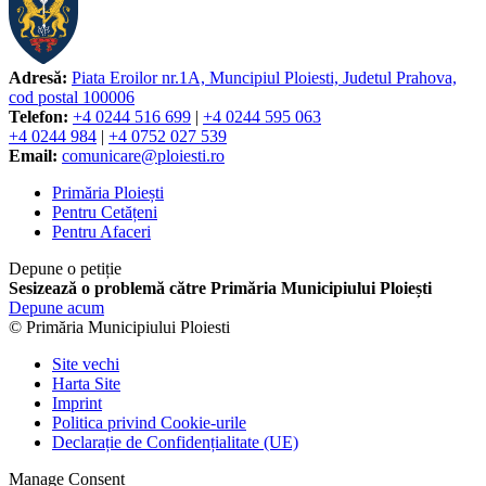
Adresă:
Piata Eroilor nr.1A, Muncipiul Ploiesti, Judetul Prahova,
cod postal 100006
Telefon:
+4 0244 516 699
|
+4 0244 595 063
+4 0244 984
|
+4 0752 027 539
Email:
comunicare@ploiesti.ro
Primăria Ploiești
Pentru Cetățeni
Pentru Afaceri
Depune o petiție
Sesizează o problemă către Primăria Municipiului Ploiești
Depune acum
© Primăria Municipiului Ploiesti
Site vechi
Harta Site
Imprint
Politica privind Cookie-urile
Declarație de Confidențialitate (UE)
Manage Consent