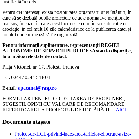
justificată în scris.
Pentru cei interesați există posibilitatea organizării unei întâlniri, în
care să se dezbată public proiectele de acte normative menționate
mai sus, în cazul în care acest lucru este cerut în scris de către o
asociație, în cel mult 10 zile calendaristice de la publicarea datei și
locului unde urmează să fie organizată.
Pentru informații suplimentare, reprezentanții REGIEI
AUTONOME DE SERVICII PUBLICE vă stau la dispoziție,
la următoarele date de contact:
Piața Victoriei, nr. 17, Ploiesti, Prahova
Tel: 0244 / 0244 541071
E-mail:
apacanal@rasp.ro
FORMULAR PENTRU COLECTAREA DE PROPUNERI,
SUGESTII, OPINII CU VALOARE DE RECOMANDARE
REFERITOARE LA PROIECTUL DE HOTĂRÂRE…
AICI
Documente atașate
Proiect-de-HCL-privind-indexarea-tarifelor-eliberare-avize-