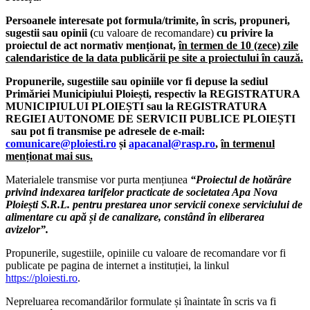
Persoanele interesate pot formula/trimite, în scris, propuneri,
sugestii sau opinii (
cu valoare de recomandare)
cu privire la
proiectul de act normativ menționat,
în termen de 10 (zece) zile
calendaristice de la data publicării pe site a proiectului în cauză.
Propunerile, sugestiile sau opiniile
vor fi depuse la sediul
Primăriei Municipiului Ploiești, respectiv la REGISTRATURA
MUNICIPIULUI PLOIEȘTI sau la REGISTRATURA
REGIEI AUTONOME DE SERVICII PUBLICE PLOIEȘTI
sau pot fi transmise pe adresele de e-mail:
comunicare@ploiesti.ro
și
apacanal@rasp.ro
,
în termenul
menționat mai sus.
Materialele transmise vor purta mențiunea
“Proiectul de hotărâre
privind indexarea tarifelor practicate de societatea Apa Nova
Ploiești S.R.L. pentru prestarea unor servicii conexe serviciului de
alimentare cu apă și de canalizare, constând în eliberarea
avizelor”.
Propunerile, sugestiile, opiniile cu valoare de recomandare vor fi
publicate pe pagina de internet a instituției, la linkul
https://ploiesti.ro
.
Nepreluarea recomandărilor formulate și înaintate în scris va fi