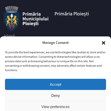
Primăria Ploiești
Adresă:
Piata Eroilor nr.1A, Muncipiul
Manage Consent
Ploiesti, Judetul Prahova, cod
postal 100006
To provide the best experiences, we use technologies like cookies to store and/or
access device information. Consenting to these technologies will allow us to
Telefon:
process data such as browsing behaviour or unique IDs on this site. Not
|
+4 0244 516 699
+4 0244 595
consenting or withdrawing consent, may adversely affect certain features and
063
|
functions.
+4 0244 984
+4 0752 027 539
Email:
Accept
comunicare@ploiesti.ro
Deny
© Primăria Municipiului Ploiesti
View preferences
Site vechi
Harta Site
Imprint
Politica privind Cookie-urile