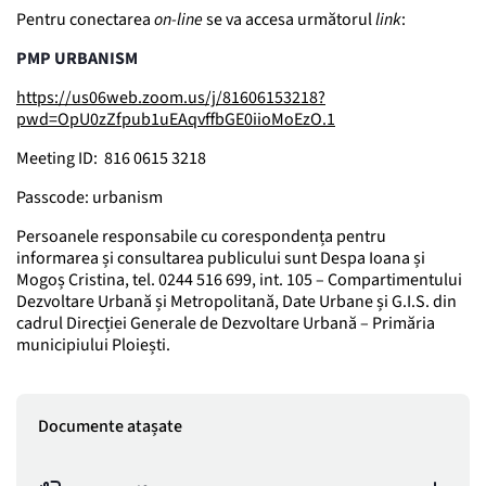
Pentru conectarea
on-line
se va accesa următorul
link
:
PMP URBANISM
https://us06web.zoom.us/j/81606153218?
pwd=OpU0zZfpub1uEAqvffbGE0iioMoEzO.1
Meeting ID: 816 0615 3218
Passcode: urbanism
Persoanele responsabile cu corespondența pentru
informarea și consultarea publicului sunt Despa Ioana și
Mogoș Cristina, tel. 0244 516 699, int. 105 – Compartimentului
Dezvoltare Urbană și Metropolitană, Date Urbane și G.I.S. din
cadrul Direcției Generale de Dezvoltare Urbană – Primăria
municipiului Ploiești.
Documente atașate