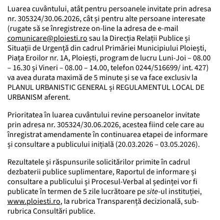
Luarea cuvântului, atât pentru persoanele invitate prin adresa
nr. 305324/30.06.2026, cât și pentru alte persoane interesate
(rugate să se înregistreze on-line la adresa de e-mail
comunicare@ploiesti.ro
sau la Direcția Relații Publice și
Situații de Urgență din cadrul Primăriei Municipiului Ploiești,
Piața Eroilor nr. 1A, Ploiești, program de lucru Luni-Joi – 08.00
– 16.30 și Vineri – 08.00 – 14.00, telefon 0244/516699/ int. 427)
va avea durata maximă de 5 minute și se va face exclusiv la
PLANUL URBANISTIC GENERAL și REGULAMENTUL LOCAL DE
URBANISM aferent.
Prioritatea în luarea cuvântului revine persoanelor invitate
prin adresa nr. 305324/30.06.2026, acestea fiind cele care au
înregistrat amendamente în continuarea etapei de informare
și consultare a publicului inițială (20.03.2026 – 03.05.2026).
Rezultatele și răspunsurile solicitărilor primite în cadrul
dezbaterii publice suplimentare, Raportul de informare și
consultare a publicului și Procesul-Verbal al ședinței vor fi
publicate în termen de 5 zile lucrătoare pe
site
-ul instituției,
www.ploiesti.ro
, la rubrica Transparență decizională, sub-
rubrica Consultări publice.