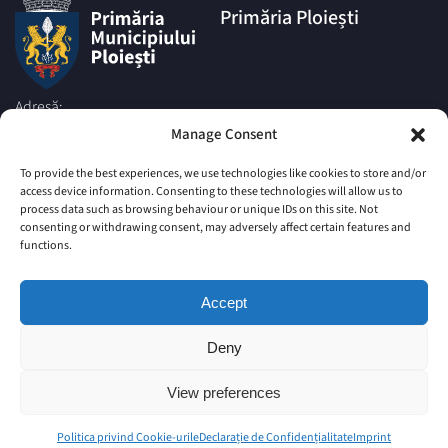
Primăria Ploiești
Adresă:
Piata Eroilor nr.1A, Muncipiul
Manage Consent
Ploiesti, Judetul Prahova, cod
postal 100006
To provide the best experiences, we use technologies like cookies to store and/or
access device information. Consenting to these technologies will allow us to
Telefon:
process data such as browsing behaviour or unique IDs on this site. Not
|
+4 0244 516 699
+4 0244 595
consenting or withdrawing consent, may adversely affect certain features and
063
|
functions.
+4 0244 984
+4 0752 027 539
Email:
Accept
comunicare@ploiesti.ro
Deny
© Primăria Municipiului Ploiesti
View preferences
Site vechi
Harta Site
Imprint
Politica privind Cookie-urile
Declarație de Confidențialitate (UE)
Politica privind Cookie-urile
Declarație de Confidențialitate
Imprint