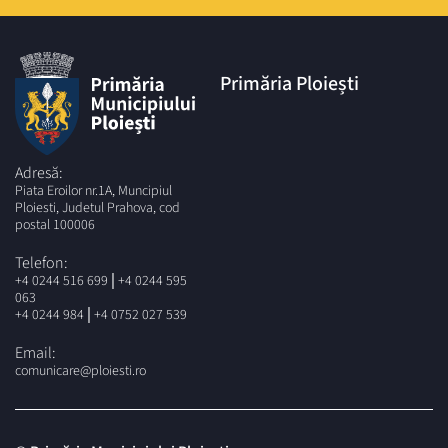
Primăria Ploiești
Adresă:
Piata Eroilor nr.1A, Muncipiul
Ploiesti, Judetul Prahova, cod
postal 100006
Telefon:
|
+4 0244 516 699
+4 0244 595
063
|
+4 0244 984
+4 0752 027 539
Email:
comunicare@ploiesti.ro