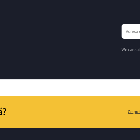
We care ab
ă?
Ce put