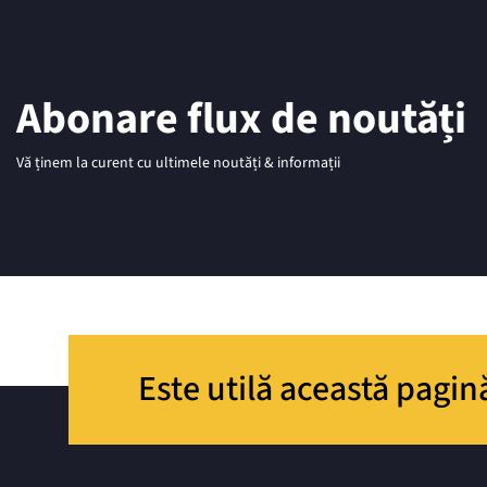
Abonare flux de noutăți
Vă ținem la curent cu ultimele noutăți & informații
Este utilă această pagin