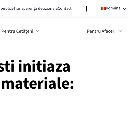
Română
 publice
Transparență decizională
Contact
Pentru Cetățeni
Pentru Afaceri
ti initiaza
 materiale: