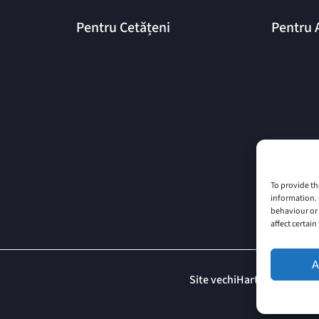
Pentru Cetățeni
Pentru 
To provide th
information. 
behaviour or 
affect certai
A
Site vechi
Harta Site
Imprin