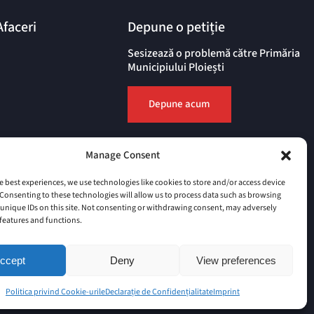
Afaceri
Depune o petiție
Sesizează o problemă către Primăria
Municipiului Ploiești
Depune acum
Manage Consent
e best experiences, we use technologies like cookies to store and/or access device
Consenting to these technologies will allow us to process data such as browsing
unique IDs on this site. Not consenting or withdrawing consent, may adversely
n features and functions.
ccept
Deny
View preferences
t
Politica privind Cookie-urile
Declarație de Confidențialitate (UE)
Politica privind Cookie-urile
Declarație de Confidențialitate
Imprint