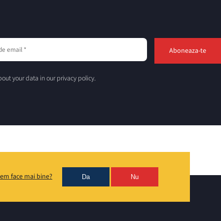
out your data in our privacy policy.
em face mai bine?
Da
Nu