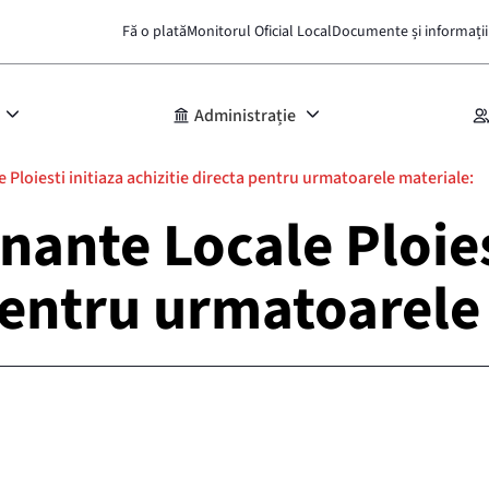
Fă o plată
Monitorul Oficial Local
Documente și informații
Administrație
e Ploiesti initiaza achizitie directa pentru urmatoarele materiale:
inante Locale Ploies
 pentru urmatoarele