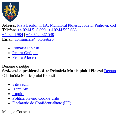
Adresă:
Piata Eroilor nr.1A, Muncipiul Ploiesti, Judetul Prahova, co
Telefon:
+4 0244 516 699
|
+4 0244 595 063
+4 0244 984
|
+4 0752 027 539
Email:
comunicare@ploiesti.ro
Primăria Ploiești
Pentru Cetățeni
Pentru Afaceri
Depune o petiție
Sesizează o problemă către Primăria Municipiului Ploiești
Depun
© Primăria Municipiului Ploiesti
Site vechi
Harta Site
Imprint
Politica privind Cookie-urile
Declarație de Confidențialitate (UE)
Manage Consent