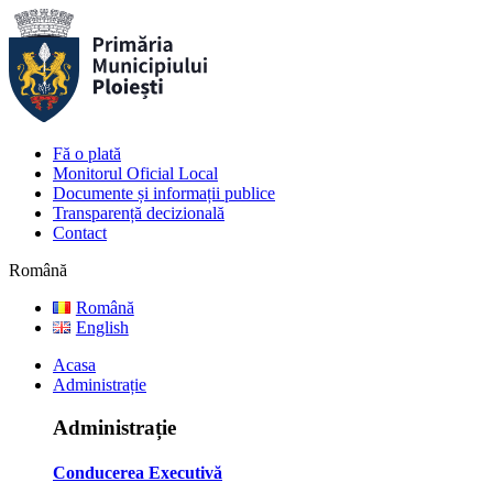
Fă o plată
Monitorul Oficial Local
Documente și informații publice
Transparență decizională
Contact
Română
Română
English
Acasa
Administrație
Administrație
Conducerea Executivă