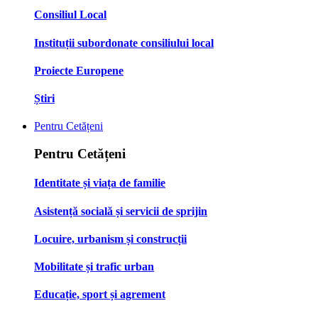
Consiliul Local
Instituții subordonate consiliului local
Proiecte Europene
Știri
Pentru Cetățeni
Pentru Cetățeni
Identitate și viața de familie
Asistență socială și servicii de sprijin
Locuire, urbanism și construcții
Mobilitate și trafic urban
Educație, sport și agrement