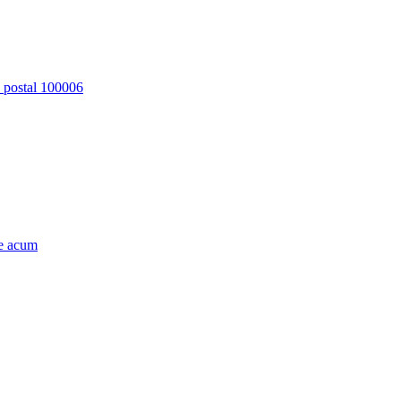
d postal 100006
e acum