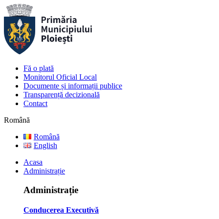
Fă o plată
Monitorul Oficial Local
Documente și informații publice
Transparență decizională
Contact
Română
Română
English
Acasa
Administrație
Administrație
Conducerea Executivă