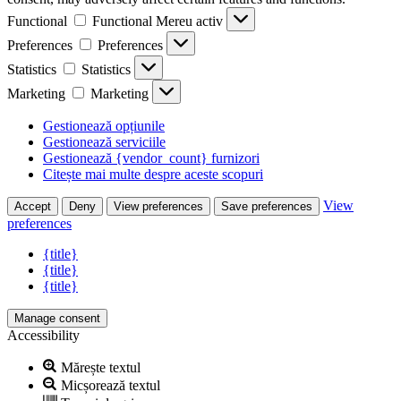
Functional
Functional
Mereu activ
Preferences
Preferences
Statistics
Statistics
Marketing
Marketing
Gestionează opțiunile
Gestionează serviciile
Gestionează {vendor_count} furnizori
Citește mai multe despre aceste scopuri
View
Accept
Deny
View preferences
Save preferences
preferences
{title}
{title}
{title}
Manage consent
Accessibility
Mărește textul
Micșorează textul