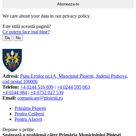
We care about your data in our privacy policy.
Este utilă această pagină?
Ce putem face mai bine?
Da
Nu
Adresă:
Piata Eroilor nr.1A, Muncipiul Ploiesti, Judetul Prahova,
cod postal 100006
Telefon:
+4 0244 516 699
|
+4 0244 595 063
+4 0244 984
|
+4 0752 027 539
Email:
comunicare@ploiesti.ro
Primăria Ploiești
Pentru Cetățeni
Pentru Afaceri
Depune o petiție
Sesizează o problemă către Primăria Municipiului Ploiești