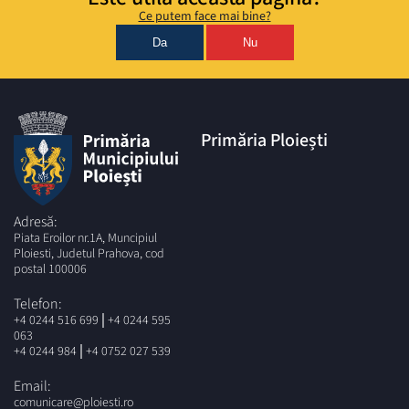
Ce putem face mai bine?
Da
Nu
Primăria Ploiești
Adresă:
Piata Eroilor nr.1A, Muncipiul
Ploiesti, Judetul Prahova, cod
postal 100006
Telefon:
|
+4 0244 516 699
+4 0244 595
063
|
+4 0244 984
+4 0752 027 539
Email:
comunicare@ploiesti.ro